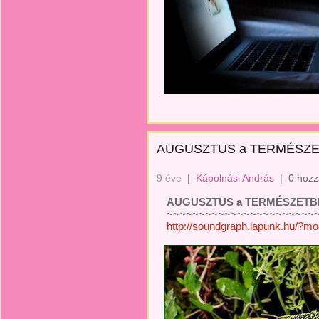
AUGUSZTUS a TERMÉSZET
9 éve
|
Kápolnási András
|
0 hozz
AUGUSZTUS a TERMÉSZETBEN
~~~~~~~~~~~~~~~~~~~~~~~~
http://soundgraph.lapunk.hu/?m