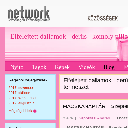
Elfelejtett dallamok - derűs - komoly pill
Nyitó
Tagok
Képek
Videók
Blog
F
Elfelejtett dallamok - derű
Régebbi bejegyzések
természet
2017. november
2017. október
2017. szeptember
2017. augusztus
MACSKANAPTÁR – Szepte
Még régebbiek
8 éve
|
Kápolnási András
|
0 hozz
MACSKANAPTÁR – Szeptemb