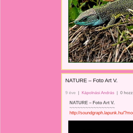
NATURE – Foto Art V.
9 éve
|
Kápolnási András
|
0 hozz
NATURE – Foto Art V.
~~~~~~~~~~~~~~~~~
http://soundgraph.lapunk.hu/?m