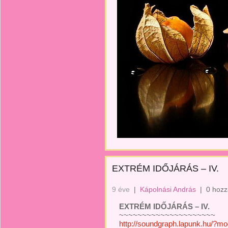
EXTRÉM IDŐJÁRÁS – IV.
9 éve
|
Kápolnási András
|
0 hozz
EXTRÉM IDŐJÁRÁS – IV.
~~~~~~~~~~~~~~~~~~~~~
http://soundgraph.lapunk.hu/?m