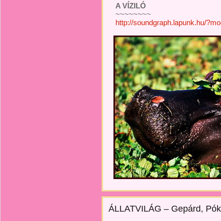
A VÍZILÓ
~~~~~~~~
http://soundgraph.lapunk.hu/?m
ÁLLATVILÁG – Gepárd, Pók