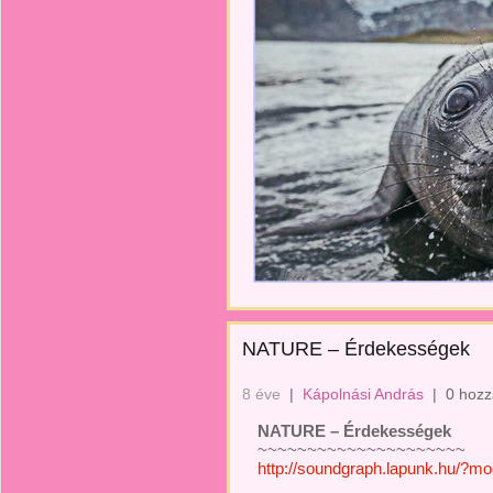
NATURE – Érdekességek
8 éve
|
Kápolnási András
|
0 hozz
NATURE – Érdekességek
~~~~~~~~~~~~~~~~~~~~~
http://soundgraph.lapunk.hu/?m