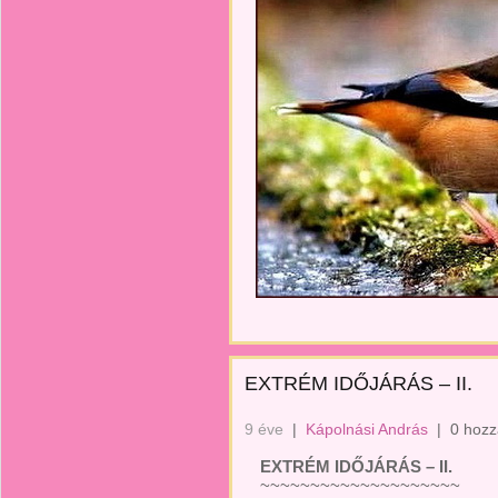
EXTRÉM IDŐJÁRÁS – II.
9 éve
|
Kápolnási András
|
0 hozz
EXTRÉM IDŐJÁRÁS – II.
~~~~~~~~~~~~~~~~~~~~