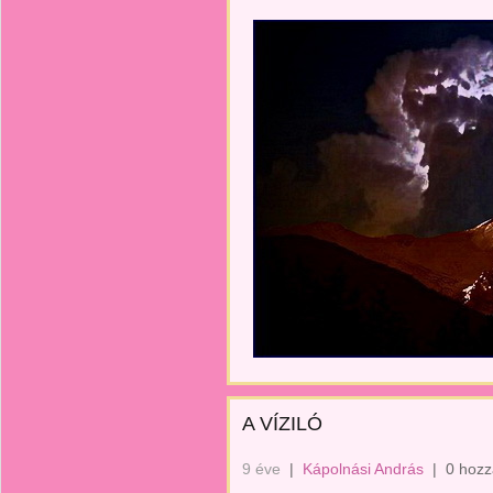
A VÍZILÓ
9 éve
|
Kápolnási András
|
0 hozz