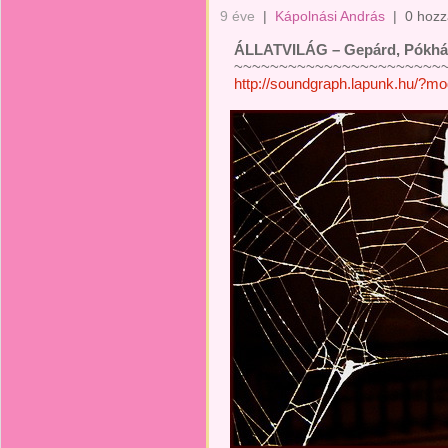
9 éve
|
Kápolnási András
|
0 hozz
ÁLLATVILÁG – Gepárd, Pókhá
~~~~~~~~~~~~~~~~~~~~~~~~
http://soundgraph.lapunk.hu/?m