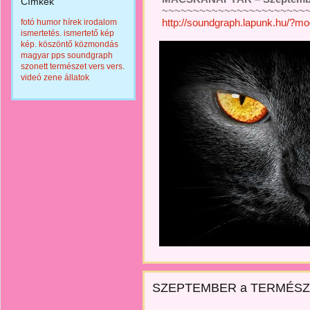
Címkék
~~~~~~~~~~~~~~~~~~~~~~~~
http://soundgraph.lapunk.hu/?m
fotó
humor
hírek
irodalom
ismertetés.
ismertető
kép
kép.
köszöntő
közmondás
magyar
pps
soundgraph
szonett
természet
vers
vers.
videó
zene
állatok
SZEPTEMBER a TERMÉSZE