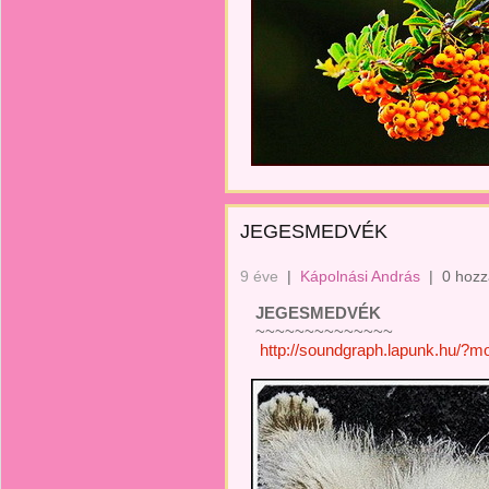
JEGESMEDVÉK
9 éve
|
Kápolnási András
|
0 hozz
JEGESMEDVÉK
~~~~~~~~~~~~~~
http://soundgraph.lapunk.hu/?m