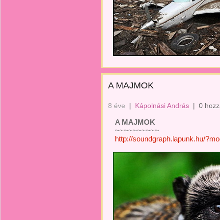
A MAJMOK
8 éve
|
Kápolnási András
|
0 hozz
A MAJMOK
~~~~~~~~~~
http://soundgraph.lapunk.hu/?m