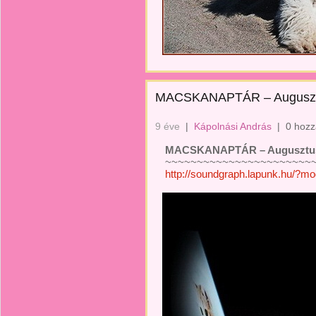
MACSKANAPTÁR – Augusz
9 éve
|
Kápolnási András
|
0 hozz
MACSKANAPTÁR – Augusztu
~~~~~~~~~~~~~~~~~~~~~~~
http://soundgraph.lapunk.hu/?m