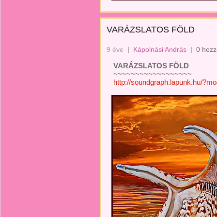
VARÁZSLATOS FÖLD
9 éve
|
Kápolnási András
|
0 hozz
VARÁZSLATOS FÖLD
~~~~~~~~~~~~~~~~~~
http://soundgraph.lapunk.hu/?m