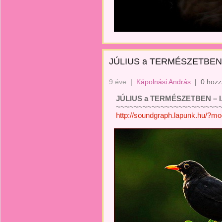
JÚLIUS a TERMÉSZETBEN 
9 éve
|
Kápolnási András
|
0 hozz
JÚLIUS a TERMÉSZETBEN – I
~~~~~~~~~~~~~~~~~~~~~~~
http://soundgraph.lapunk.hu/?m