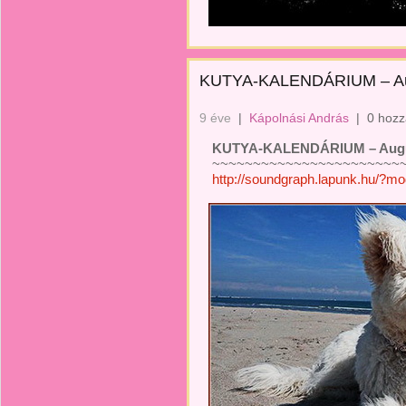
KUTYA-KALENDÁRIUM – Au
9 éve
|
Kápolnási András
|
0 hozz
KUTYA-KALENDÁRIUM – Augu
~~~~~~~~~~~~~~~~~~~~~~~~
http://soundgraph.lapunk.hu/?m