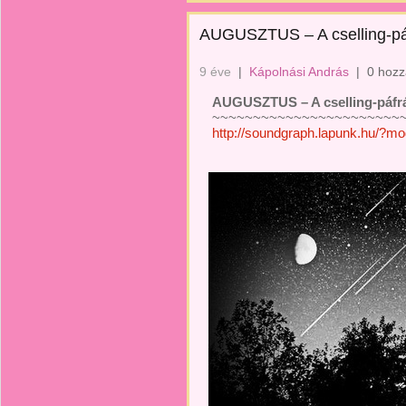
AUGUSZTUS – A cselling-pá
9 éve
|
Kápolnási András
|
0 hozz
AUGUSZTUS – A cselling-páfr
~~~~~~~~~~~~~~~~~~~~~~~~
http://soundgraph.lapunk.hu/?m