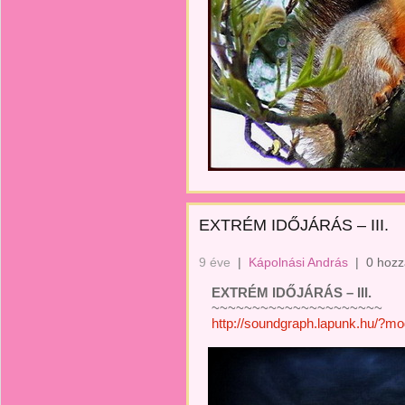
EXTRÉM IDŐJÁRÁS – III.
9 éve
|
Kápolnási András
|
0 hozz
EXTRÉM IDŐJÁRÁS – III.
~~~~~~~~~~~~~~~~~~~~~
http://soundgraph.lapunk.hu/?m