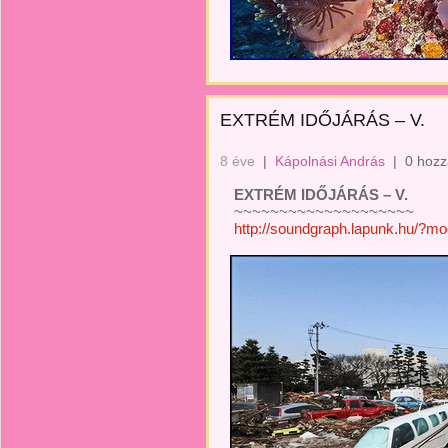
EXTRÉM IDŐJÁRÁS – V.
8 éve
|
Kápolnási András
|
0 hozz
EXTRÉM IDŐJÁRÁS – V.
~~~~~~~~~~~~~~~~~~~~
http://soundgraph.lapunk.hu/?m