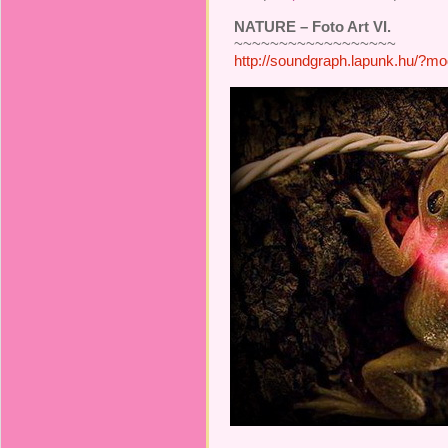
NATURE – Foto Art VI.
~~~~~~~~~~~~~~~~~~
http://soundgraph.lapunk.hu/?m