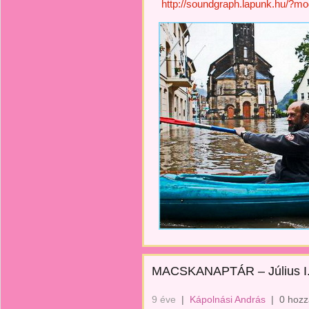
http://soundgraph.lapunk.hu/?m
MACSKANAPTÁR – Július I
9 éve
|
Kápolnási András
|
0 hozz