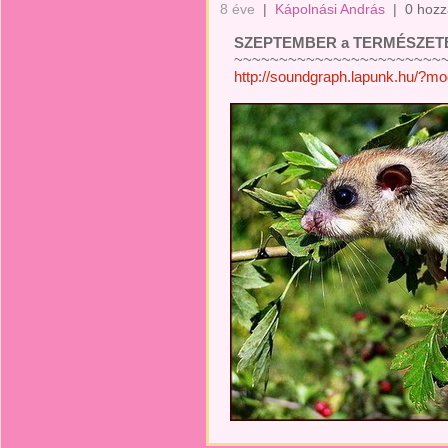
8 éve
|
Kápolnási András
|
0 hozz
SZEPTEMBER a TERMÉSZETBE
~~~~~~~~~~~~~~~~~~~~~~~~
http://soundgraph.lapunk.hu/?m