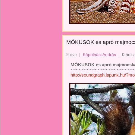
MÓKUSOK és apró majmoc
9 éve
|
Kápolnási András
|
0 hozz
MÓKUSOK és apró majmocsk
~~~~~~~~~~~~~~~~~~~~~~~~
http://soundgraph.lapunk.hu/?m