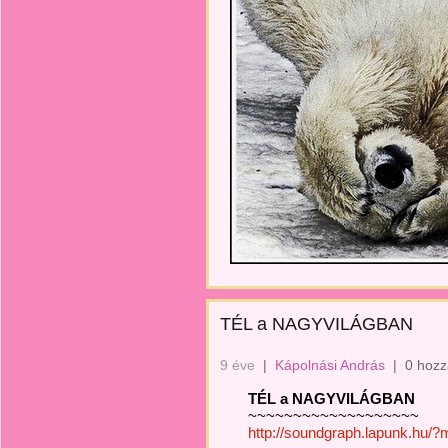
TÉL a NAGYVILÁGBAN
9 éve
|
Kápolnási András
|
0 hozz
TÉL a NAGYVILÁGBAN
~~~~~~~~~~~~~~~~~~~
http://soundgraph.lapunk.hu/