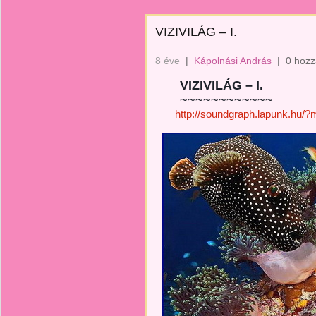
VIZIVILÁG – I.
8 éve
|
Kápolnási András
|
0 hozz
VIZIVILÁG – I.
~~~~~~~~~~~~
http://soundgraph.lapunk.hu/