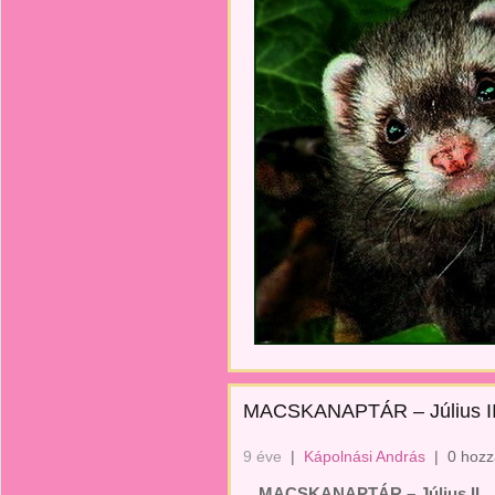
MACSKANAPTÁR – Július II
9 éve
|
Kápolnási András
|
0 hozz
MACSKANAPTÁR – Július II.