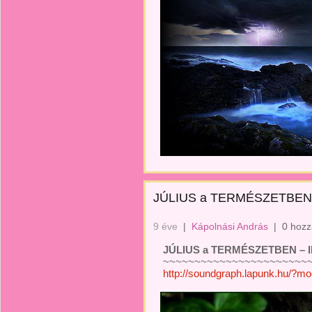
JÚLIUS a TERMÉSZETBEN –
9 éve
|
Kápolnási András
|
0 hozz
JÚLIUS a TERMÉSZETBEN – II
~~~~~~~~~~~~~~~~~~~~~~~~
http://soundgraph.lapunk.hu/?m