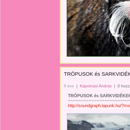
TRÓPUSOK és SARKVIDÉ
8 éve
|
Kápolnási András
|
0 hozz
TRÓPUSOK és SARKVIDÉKE
~~~~~~~~~~~~~~~~~~~~~~~
http://soundgraph.lapunk.hu/?m