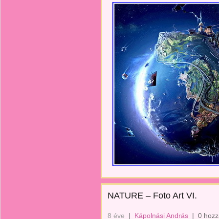
NATURE – Foto Art VI.
8 éve
|
Kápolnási András
|
0 hozz