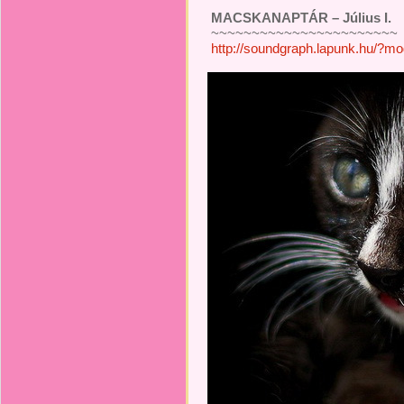
MACSKANAPTÁR – Július I.
~~~~~~~~~~~~~~~~~~~~~~~
http://soundgraph.lapunk.hu/?m