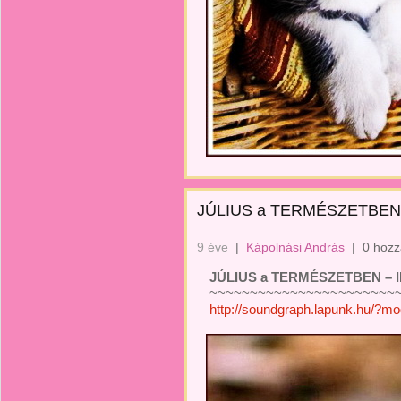
JÚLIUS a TERMÉSZETBEN –
9 éve
|
Kápolnási András
|
0 hozz
JÚLIUS a TERMÉSZETBEN – II
~~~~~~~~~~~~~~~~~~~~~~~~
http://soundgraph.lapunk.hu/?m