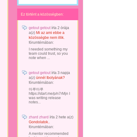
Ez történt a közösségben:
getout getout
írta
2 órája
a(z)
Mi az ami ebbe a
közösségbe nem illik.
fórumtémában:
I needed something my
team could trust, so you
note when ...
getout getout
írta
3 napja
a(z)
ünnél Ibolyának?
fórumtémában:
마루마루
https://start.me/p/n7rMjn I
was writing release
notes...
zhard zhard
írta
2 hete
a(z)
Gondolatok..
fórumtémában:
A mentor recommended