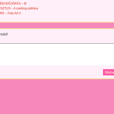
M IDŐJÁRÁS – III.
ZTUS – A cselling-páfrány
E – Foto Art V.
táld!