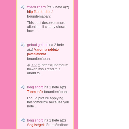
zhard zhard
írta
2 hete
a(z)
http://radio-d.hu/
fórumtémában:
This post deserves more
attention; it clearly shows
how ...
getout getout
írta
2 hete
a(z)
Várom a jobbító
javaslatokat.
fórumtémában:
주소모음 https://jusomoum.
imweb.me/ I read this
aloud to...
long short
írta
2 hete
a(z)
Tanmesék
fórumtémában:
I could picture applying
this tomorrow because you
note ...
long short
írta
2 hete
a(z)
Segítségek
fórumtémában: