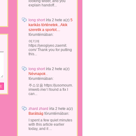
looking wider, and you
explain handoff...
long short
írta
2 hete
a(z)
5
karikás történetek...Akik
szeretik a sportot....
fórumtémában:
여기여
https://yeogiyeo.zaemit.
com/ Thank you for putting
this...
long short
írta
2 hete
a(z)
Névnapok .
fórumtémában:
주소모음 https://jusomoum.
imweb.me/ I found a fix I
can...
zhard zhard
írta
2 hete
a(z)
Barátság
fórumtémában:
I spent a few quiet minutes
with this article earlier
today, and it ...