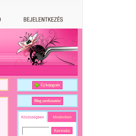
Új bejegyzés
Blog szerkesztése
Közösségben
Mindenben