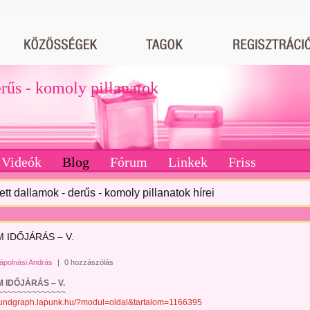
erűs - komoly pillanatok
Videók
Blog
Fórum
Linkek
Friss
tett dallamok - derűs - komoly pillanatok hírei
 IDŐJÁRÁS – V.
ápolnási András
|
0 hozzászólás
DŐJÁRÁS – V.
~~~~~~~~~~~~
soundgraph.lapunk.hu/?modul=oldal&tartalom=1166395