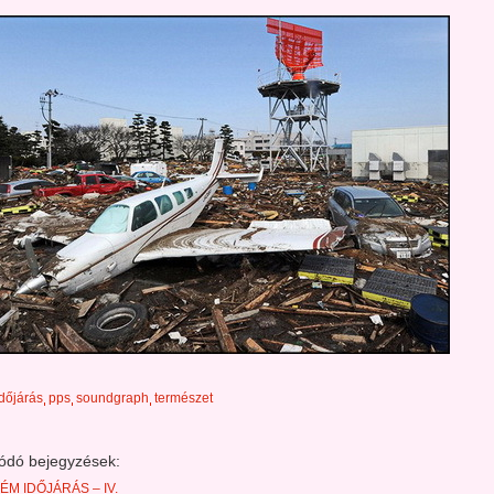
időjárás
pps
soundgraph
természet
ódó bejegyzések:
M IDŐJÁRÁS – IV.