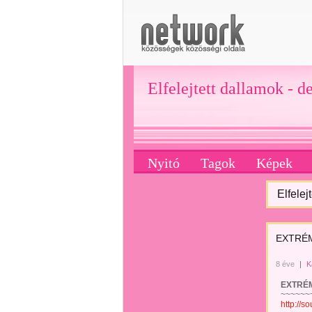
Elfelejtett dallamok - d
Nyitó
Tagok
Képek
Elfelej
EXTRÉM
8 éve
|
K
EXTRÉM I
~~~~~~~~
http://