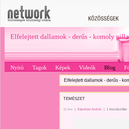
Elfelejtett dallamok - derűs - komoly pill
Nyitó
Tagok
Képek
Videók
Blog
F
Elfelejtett dallamok - derűs - ko
TEMÉSZET
11 éve
|
Kápolnási András
|
1 hozzászólás