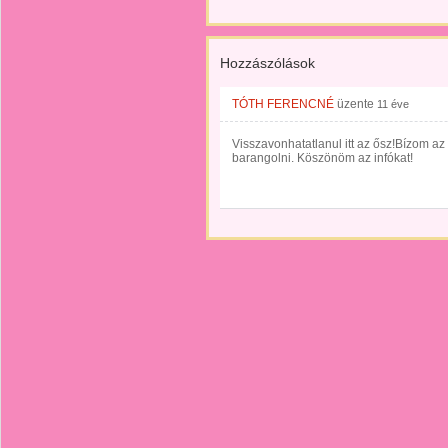
Hozzászólások
TÓTH FERENCNÉ
üzente
11 éve
Visszavonhatatlanul itt az ősz!Bízom az
barangolni. Köszönöm az infókat!