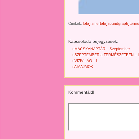
Címkék:
fotó
ismertető
soundgraph
termé
Kapcsolódó bejegyzések:
MACSKANAPTÁR – Szeptember
SZEPTEMBER a TERMÉSZETBEN – I
VIZIVILÁG – I.
A MAJMOK
Kommentáld!