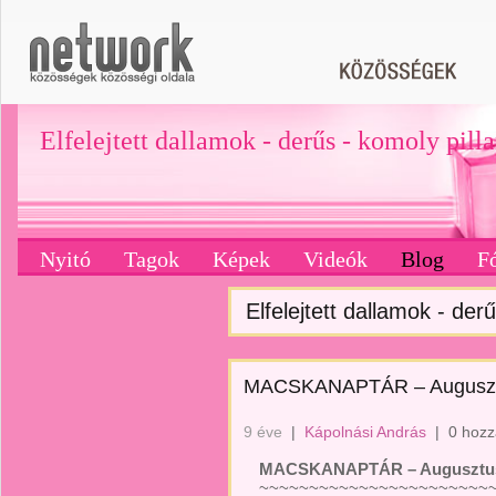
Elfelejtett dallamok - derűs - komoly pill
Nyitó
Tagok
Képek
Videók
Blog
F
Elfelejtett dallamok - derű
MACSKANAPTÁR – Augusz
9 éve
|
Kápolnási András
|
0 hozz
MACSKANAPTÁR – Augusztu
~~~~~~~~~~~~~~~~~~~~~~~