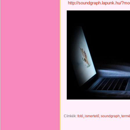
http://soundgraph.lapunk.hu/?m
Címkék:
fotó
ismertető
soundgraph
termé