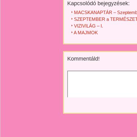
Kapcsolódó bejegyzések:
MACSKANAPTÁR – Szeptemb
SZEPTEMBER a TERMÉSZETB
VIZIVILÁG – I.
A MAJMOK
Kommentáld!