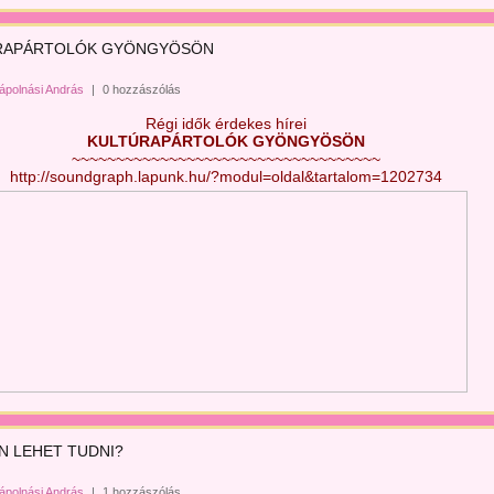
RAPÁRTOLÓK GYÖNGYÖSÖN
ápolnási András
|
0 hozzászólás
Régi idők érdekes hírei
KULTÚRAPÁRTOLÓK GYÖNGYÖSÖN
~~~~~~~~~~~~~~~~~~~~~~~~~~~~~~~~~~~
http://soundgraph.lapunk.hu/?modul=oldal&tartalom=1202734
 LEHET TUDNI?
ápolnási András
|
1 hozzászólás