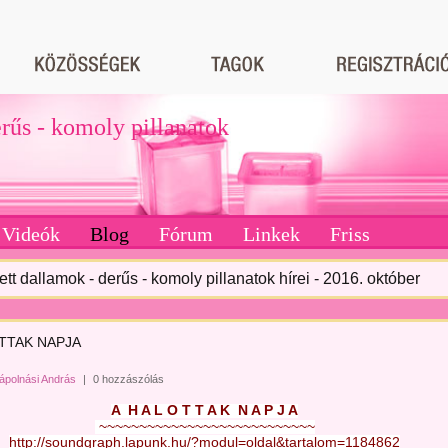
erűs - komoly pillanatok
Videók
Blog
Fórum
Linkek
Friss
tett dallamok - derűs - komoly pillanatok hírei - 2016. október
TTAK NAPJA
ápolnási András
|
0 hozzászólás
A  H A L O T T A K  N A P J A
~~~~~~~~~~~~~~~~~~~~~~~~~~~
http://soundgraph.lapunk.hu/?modul=oldal&tartalom=1184862