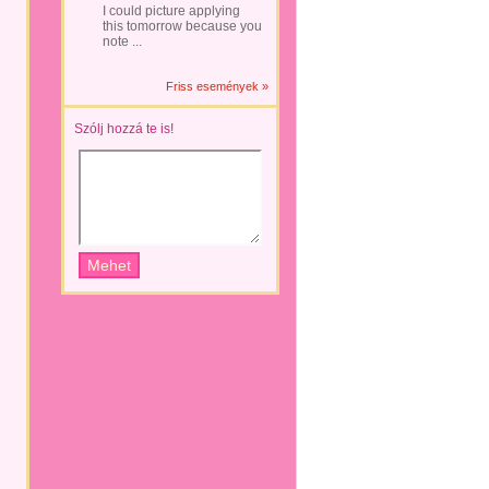
I could picture applying
this tomorrow because you
note ...
Friss események »
Szólj hozzá te is!