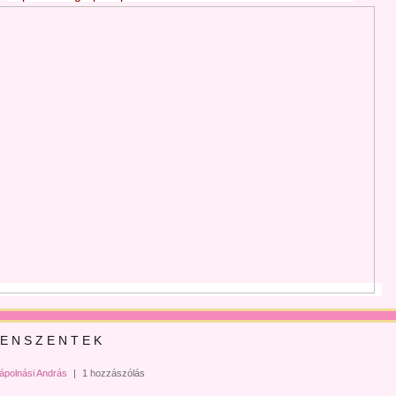
 E N S Z E N T E K
ápolnási András
|
1 hozzászólás