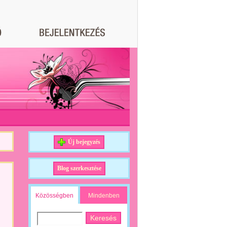
Új bejegyzés
Blog szerkesztése
Közösségben
Mindenben