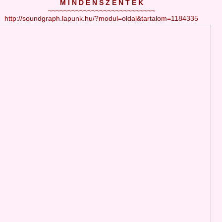
M I N D E N S Z E N T E K
~~~~~~~~~~~~~~~~~~~~~~~~~~~
http://soundgraph.lapunk.hu/?modul=oldal&tartalom=1184335