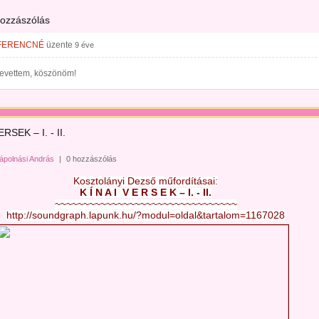
hozzászólás
FERENCNÉ
üzente
9 éve
nevettem, köszönöm!
RSEK – I. - II.
ápolnási András
|
0 hozzászólás
Kosztolányi Dezső műfordításai:
K Í N A I  V E R S E K – I. - II.
~~~~~~~~~~~~~~~~~~~~~~~~~~~~~~~~
http://soundgraph.lapunk.hu/?modul=oldal&tartalom=1167028