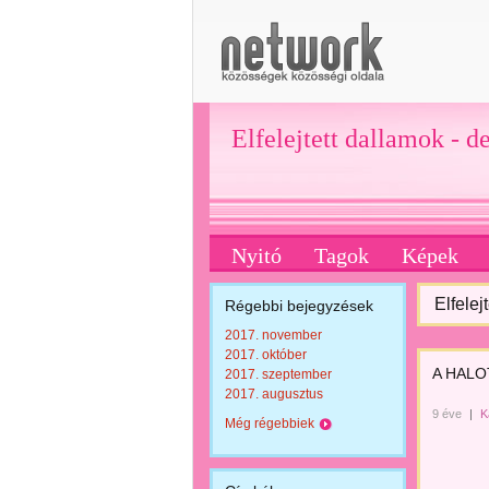
Elfelejtett dallamok - d
Nyitó
Tagok
Képek
Elfelej
Régebbi bejegyzések
2017. november
2017. október
A HALO
2017. szeptember
2017. augusztus
9 éve
|
K
Még régebbiek