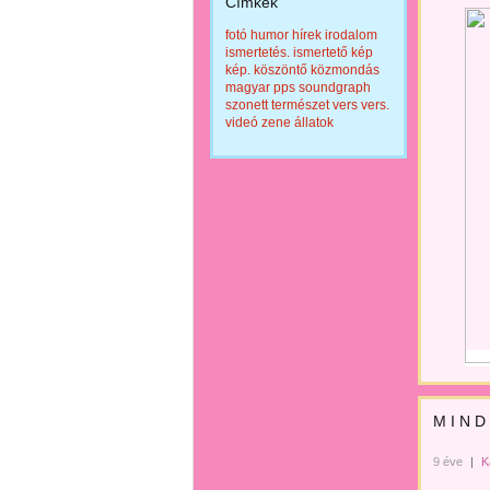
Címkék
fotó
humor
hírek
irodalom
ismertetés.
ismertető
kép
kép.
köszöntő
közmondás
magyar
pps
soundgraph
szonett
természet
vers
vers.
videó
zene
állatok
M I N D
9 éve
|
K