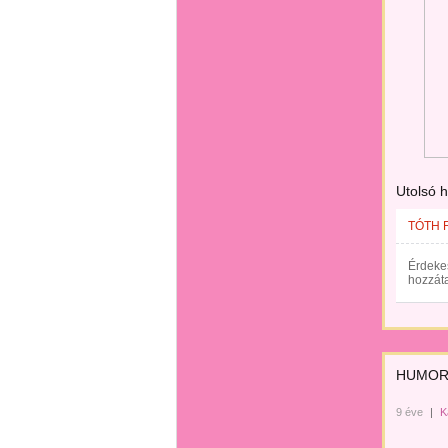
Utolsó 
TÓTH 
Érdekes
hozzáta
HUMOR –
9 éve
|
K