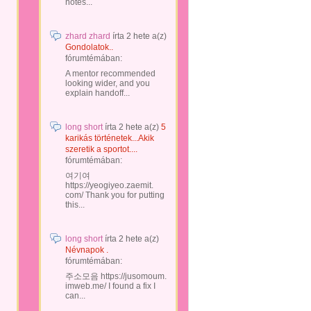
notes...
zhard zhard
írta
2 hete
a(z)
Gondolatok..
fórumtémában:
A mentor recommended
looking wider, and you
explain handoff...
long short
írta
2 hete
a(z)
5
karikás történetek...Akik
szeretik a sportot....
fórumtémában:
여기여
https://yeogiyeo.zaemit.
com/ Thank you for putting
this...
long short
írta
2 hete
a(z)
Névnapok .
fórumtémában:
주소모음 https://jusomoum.
imweb.me/ I found a fix I
can...