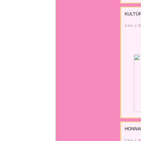
KULTÚ
9 éve
|
K
HONNAN
9 éve
|
K