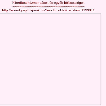
Kifordított közmondások és egyéb bölcsességek
~~~~~~~~~~~~~~~~~~~~~~~~~~~~~~~~~~~~~~
http://soundgraph.lapunk.hu/?modul=oldal&tartalom=1199041