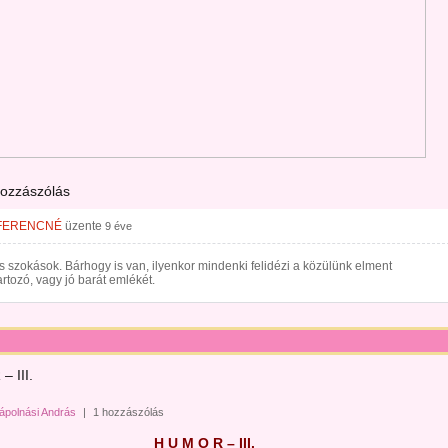
hozzászólás
FERENCNÉ
üzente
9 éve
 szokások. Bárhogy is van, ilyenkor mindenki felidézi a közülünk elment
rtozó, vagy jó barát emlékét.
 III.
ápolnási András
|
1 hozzászólás
H U M O R – III.