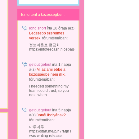
Ez történt a közösségben:
long short
írta
18 órája
a(z)
Legszebb szerelmes
versek.
fórumtémában:
정보이용료 현금화
https://infofeecash.nicepage...
getout getout
írta
1 napja
a(z)
Mi az ami ebbe a
közösségbe nem illik.
fórumtémában:
I needed something my
team could trust, so you
note when ...
getout getout
írta
5 napja
a(z)
ünnél Ibolyának?
fórumtémában:
마루마루
https://start.me/p/n7rMjn I
was writing release