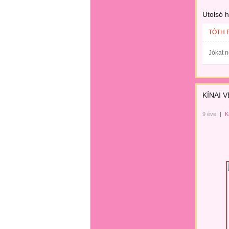
Utolsó 
TÓTH 
Jókat 
KÍNAI VE
9 éve
|
K