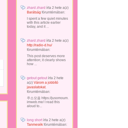
zhard zhard
írta
2 hete
a(z)
Barátság
fórumtémában:
I spent a few quiet minutes
with this article earlier
today, and it ...
zhard zhard
írta
2 hete
a(z)
http://radio-d.hu/
fórumtémában:
This post deserves more
attention; it clearly shows
how ...
getout getout
írta
2 hete
a(z)
Várom a jobbító
javaslatokat.
fórumtémában:
주소모음 https://jusomoum.
imweb.me/ I read this
aloud to...
long short
írta
2 hete
a(z)
Tanmesék
fórumtémában: