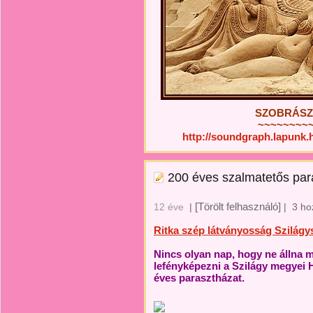
SZOBRÁSZA
~~~~~~~~
http://soundgraph.lapunk
200 éves szalmatetős par
[Törölt felhasználó]
12 éve
|
|
3 ho
Ritka szép látványosság Szilágy
Nincs olyan nap, hogy ne állna m
lefényképezni a Szilágy megyei 
éves parasztházat.