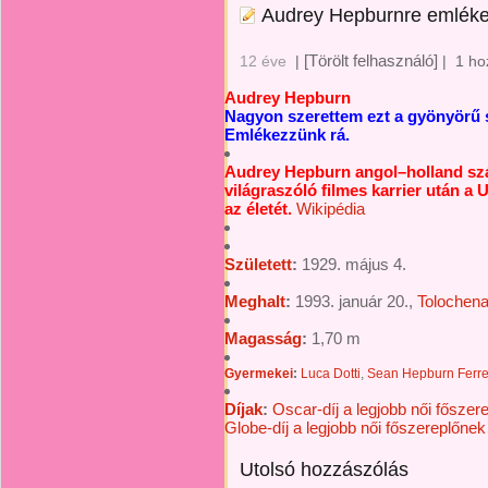
Audrey Hepburnre emlék
[Törölt felhasználó]
12 éve
|
|
1 ho
Audrey Hepburn
Nagyon szerettem ezt a gyönyörű s
Emlékezzünk rá.
Audrey Hepburn angol–holland szá
világraszóló filmes karrier után a 
az életét.
Wikipédia
Született
:
1929. május 4.
Meghalt
:
1993. január 20.,
Tolochena
Magasság
:
1,70 m
Gyermekei
:
Luca Dotti
,
Sean Hepburn Ferre
Díjak
:
Oscar-díj a legjobb női főszer
Globe-díj a legjobb női főszereplőne
Utolsó hozzászólás