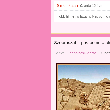
Simon Katalin
üzente
12 éve
Több filmjét is láttam. Nagyon jó 
Szobrászat – pps-bemutató
12 éve
|
Kápolnási András
|
0 hoz