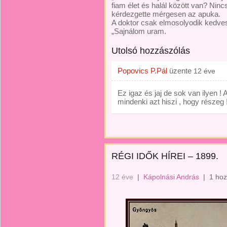
fiam élet és halál között van? Ni
kérdezgette mérgesen az apuka.
A doktor csak elmosolyodik kedves
„Sajnálom uram.
Utolsó hozzászólás
Popovics P.Pál
üzente
12 éve
Ez igaz és jaj de sok van ilyen !
mindenki azt hiszi , hogy részeg 
RÉGI IDŐK HÍREI – 1899.
12 éve
|
Kápolnási András
|
1 hoz