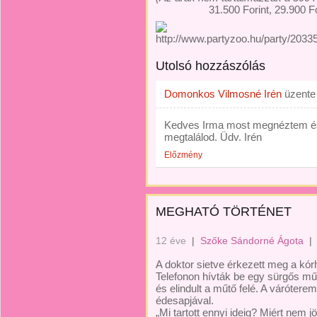
31.500 Forint, 29.900 Fo
Utolsó hozzászólás
Domonkos Vilmosné Irén
üzent
Kedves Irma most megnéztem és
megtalálod. Üdv. Irén
Előzmény
MEGHATÓ TÖRTÉNET
12 éve
|
Szőke Sándorné Ágota
|
A doktor sietve érkezett meg a kór
Telefonon hívták be egy sürgős műt
és elindult a műtő felé. A váróterem
édesapjával.
„Mi tartott ennyi ideig? Miért nem 