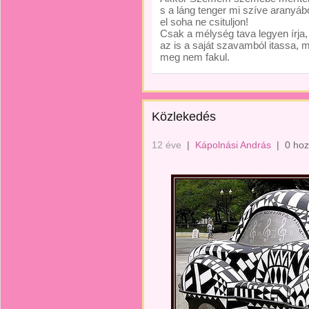
s a láng tenger mi szíve aranyából
el soha ne csituljon!
Csak a mélység tava legyen írja,
az is a saját szavamból itassa, 
meg nem fakul.
Közlekedés
12 éve
|
Kápolnási András
|
0 hoz