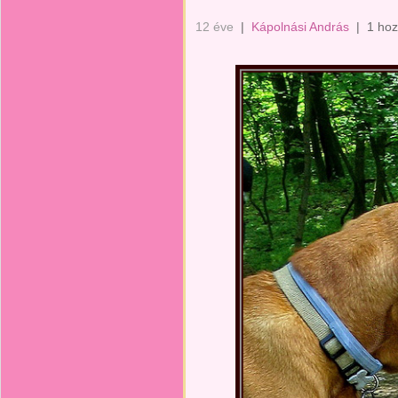
12 éve
|
Kápolnási András
|
1 hoz