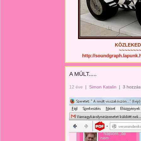
KÖZLEKEDÉ
~~~~~~~
http://soundgraph.lapunk
A MÚLT.....
12 éve
|
Simon Katalin
|
3 hozzás