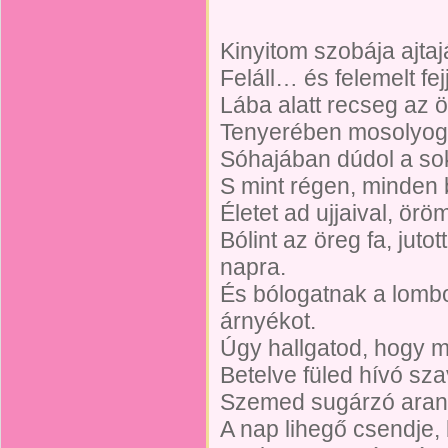
Kinyitom szobája ajtaj
Feláll… és felemelt fejj
Lába alatt recseg az ö
Tenyerében mosolyog
Sóhajában dúdol a sok
S mint régen, minden be
Életet ad ujjaival, ör
Bólint az öreg fa, jut
napra.
És bólogatnak a lombo
árnyékot.
Úgy hallgatod, hogy m
Betelve füled hívó sza
Szemed sugárzó aran
A nap lihegő csendje,