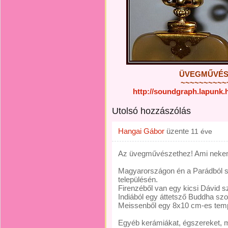
ÜVEGMŰVÉSZE
~~~~~~~~~~
http://soundgraph.lapunk
Utolsó hozzászólás
Hangai Gábor
üzente
11 éve
Az üvegművészethez! Ami nekem 
Magyarországon én a Parádból 
településén.
Firenzéből van egy kicsi Dávid 
Indiából egy áttetsző Buddha sz
Meissenből egy 8x10 cm-es templ
Egyéb kerámiákat, égszereket, m