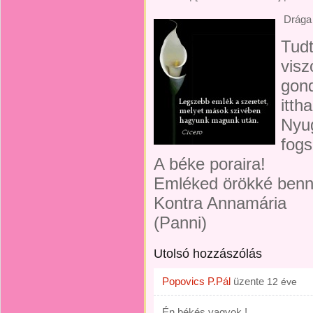
Drága 
Tudt
visz
gond
itth
Nyu
fogs
A béke poraira!
Emléked örökké bennü
Kontra Annamária
(Panni)
Utolsó hozzászólás
Popovics P.Pál
üzente
12 éve
Én békés vagyok !