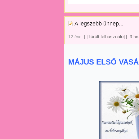
A legszebb ünnep...
[Törölt felhasználó]
12 éve
|
|
3 ho
MÁJUS ELSŐ VASÁR