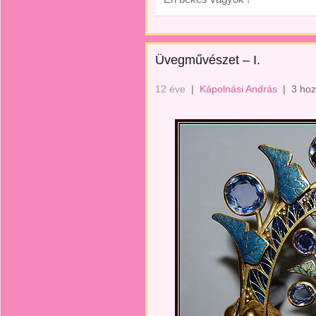
Üvegművészet – I.
12 éve
|
Kápolnási András
|
3 hoz