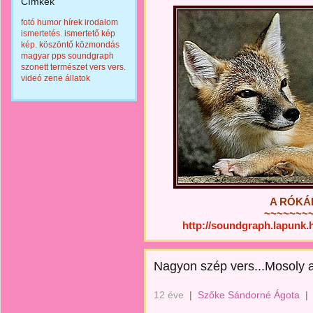
Címkék
fotó
humor
hírek
irodalom
ismertetés.
ismertető
kép
kép.
köszöntő
közmondás
magyar
pps
soundgraph
szonett
természet
vers
vers.
videó
zene
állatok
A RÓKÁK
~~~~~~~
http://soundgraph.lapunk
Nagyon szép vers...Mosoly 
12 éve
|
Szőke Sándorné Ágota
|