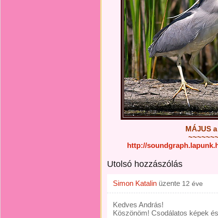
MÁJUS a
~~~~~~
http://soundgraph.lapunk
Utolsó hozzászólás
Simon Katalin
üzente
12 éve
Kedves András!
Köszönöm! Csodálatos képek és l