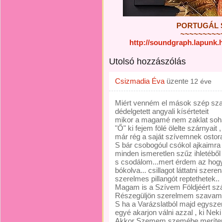
PORTUGÁL SZ
~~~~~~~~~
http://soundgraph.lapunk
Utolsó hozzászólás
Csizmadia Éva
üzente
12 éve
Miért venném el mások szép sz
dédelgetett angyali kísérteteit
mikor a magamé nem zaklat soh
"Ő" ki fejem fölé ölelte szárnyait ,
már rég a saját szívemnek ostor
S bár csobogóul csókol ajkaimra
minden ismeretlen szűz ihletéből Ú
s csodálom...mert érdem az hogy 
bókolva... csillagot láttatni szeren
szerelmes pillangót reptethetek..
Magam is a Szívem Földjéért szá
Részegüljön szerelmem szavamt
S ha a Varázslatból majd egyszer
egyé akarjon válni azzal , ki Neki
Akkor Szemem szemébe merítem