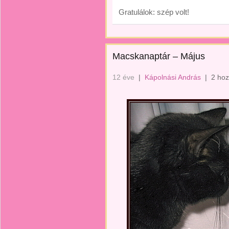
Gratulálok: szép volt!
Macskanaptár – Május
12 éve
|
Kápolnási András
|
2 hoz