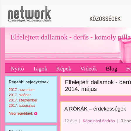
Elfelejtett dallamok - derűs - komoly pill
Nyitó
Tagok
Képek
Videók
Blog
F
Elfelejtett dallamok - derű
Régebbi bejegyzések
2014. május
2017. november
2017. október
2017. szeptember
2017. augusztus
A RÓKÁK – érdekességek
Még régebbiek
12 éve
|
Kápolnási András
|
0 hoz