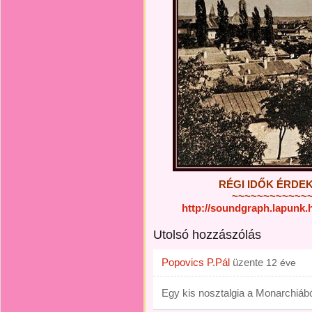
RÉGI IDŐK ÉRDEKE
~~~~~~~~~~~~
http://soundgraph.lapunk
Utolsó hozzászólás
Popovics P.Pál
üzente
12 éve
Egy kis nosztalgia a Monarchiábó