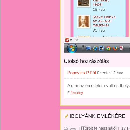
Utolsó hozzászólás
Popovics P.Pál
üzente
12 éve
A cím az én ötletem volt és Iboly
Előzmény
IBOLYÁNK EMLÉKÉRE
[Törölt felhasználó]
12 éve
|
|
17 h