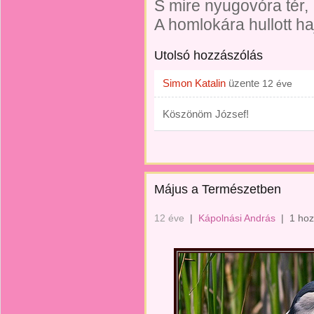
S mire nyugovóra tér,
A homlokára hullott ha
Utolsó hozzászólás
Simon Katalin
üzente
12 éve
Köszönöm József!
Május a Természetben
12 éve
|
Kápolnási András
|
1 hoz