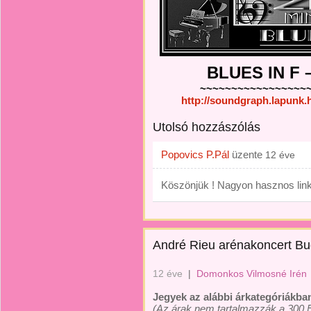
BLUES IN F –
~~~~~~~~~~~~~~~~~
http://soundgraph.lapunk
Utolsó hozzászólás
Popovics P.Pál
üzente
12 éve
Köszönjük ! Nagyon hasznos link
André Rieu arénakoncert Bu
12 éve
|
Domonkos Vilmosné Irén
Jegyek az alábbi árkategóriákban 
(Az árak nem tartalmazzák a 300 Fo