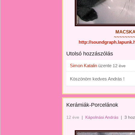
MACSKA
~~~~~~~
http://soundgraph.lapunk
Utolsó hozzászólás
Simon Katalin
üzente
12 éve
Köszönöm kedves András !
Kerámiák-Porcelánok
12 éve
|
Kápolnási András
|
3 hoz