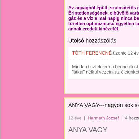
Az agyagból épült, szalmatetős 
Érintetlenségének, elbűvölő vará
gáz és a víz a mai napig nincs b
töretlen optimizmusú egyetlen l
annak eredeti kinézetét.
Utolsó hozzászólás
TÓTH FERENCNÉ
üzente
12 év
Minden tiszteletem a benne élő 
"átkai" nélkül vezetni az életünket
ANYA VAGY---nagyon sok sze
12 éve
|
Harmath Jozsef
|
4 hozz
ANYA VAGY