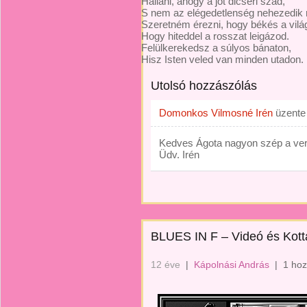
Hallani, ahogy a jót dicséri szád,
S nem az elégedetlenség nehezedik 
Szeretném érezni, hogy békés a vilá
Hogy hiteddel a rosszat leigázod.
Felülkerekedsz a súlyos bánaton,
Hisz Isten veled van minden utadon.
Utolsó hozzászólás
Domonkos Vilmosné Irén
üzent
Kedves Ágota nagyon szép a vers
Üdv. Irén
BLUES IN F – Videó és Kott
12 éve
|
Kápolnási András
|
1 hoz