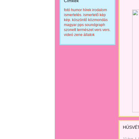
Címkék
fotó
humor
hírek
irodalom
ismertetés.
ismertető
kép
kép.
köszöntő
közmondás
magyar
pps
soundgraph
szonett
természet
vers
vers.
videó
zene
állatok
HÚSVÉ
10 éve
|