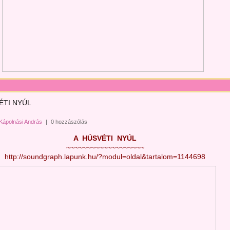
ÉTI NYÚL
Kápolnási András
|
0 hozzászólás
A HÚSVÉTI NYÚL
~~~~~~~~~~~~~~~~~~~
http://soundgraph.lapunk.hu/?modul=oldal&tartalom=1144698