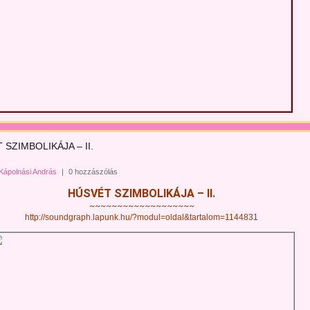
 SZIMBOLIKÁJA – II.
Kápolnási András
|
0 hozzászólás
HÚSVÉT SZIMBOLIKÁJA – II.
~~~~~~~~~~~~~~~~~~~
http://soundgraph.lapunk.hu/?modul=oldal&tartalom=1144831