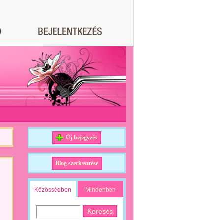
Új bejegyzés
Blog szerkesztése
Közösségben
Mindenben