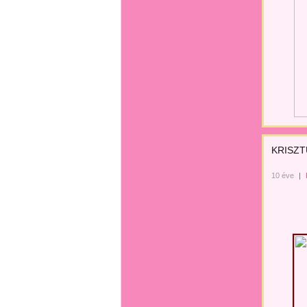
KRISZTU
10 éve
|