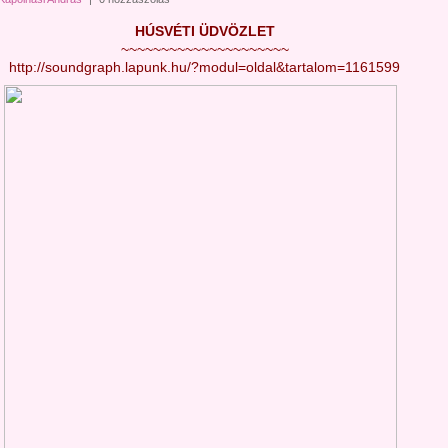
HÚSVÉTI ÜDVÖZLET
~~~~~~~~~~~~~~~~~~~~~
http://soundgraph.lapunk.hu/?modul=oldal&tartalom=1161599