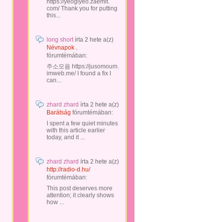
https://yeogiyeo.zaemit.
com/ Thank you for putting
this...
long short
írta
2 hete
a(z)
Névnapok .
fórumtémában:
주소모음 https://jusomoum.
imweb.me/ I found a fix I
can...
zhard zhard
írta
2 hete
a(z)
Barátság
fórumtémában:
I spent a few quiet minutes
with this article earlier
today, and it ...
zhard zhard
írta
2 hete
a(z)
http://radio-d.hu/
fórumtémában:
This post deserves more
attention; it clearly shows
how ...