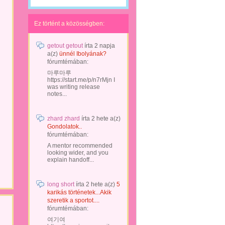
Ez történt a közösségben:
getout getout
írta
2 napja
a(z)
ünnél Ibolyának?
fórumtémában:
마루마루
https://start.me/p/n7rMjn I
was writing release
notes...
zhard zhard
írta
2 hete
a(z)
Gondolatok..
fórumtémában:
A mentor recommended
looking wider, and you
explain handoff...
long short
írta
2 hete
a(z)
5
karikás történetek...Akik
szeretik a sportot....
fórumtémában:
여기여