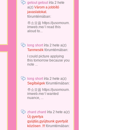
getout getout
írta
2 hete
a(z)
Várom a jobbító
javaslatokat.
fórumtémában:
주소모음 https://jusomoum.
imweb.me/ I read this
aloud to...
long short
írta
2 hete
a(z)
Tanmesék
fórumtémában:
I could picture applying
this tomorrow because you
note ...
long short
írta
2 hete
a(z)
Segítségek
fórumtémában:
주소모음 https://jusomoum.
imweb.me/ I wanted
nuance, ...
zhard zhard
írta
2 hete
a(z)
Új gyertya
gyújtás,gyújtsunk gyertyát
közösen .!!!
fórumtémában: