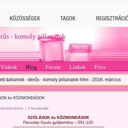
erűs - komoly pillanatok
Videók
Blog
Fórum
Linkek
Friss
tett dallamok - derűs - komoly pillanatok hírei - 2016. március
SOK és KÖZMONDÁSOK
Kápolnási András
|
0 hozzászólás
SZÓLÁSOK és KÖZMONDÁSOK
Paczolay Gyula gyűjtemény – 091-120.
~~~~~~~~~~~~~~~~~~~~~~~~~~~~~~~~~~~~~~~~