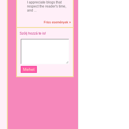
I appreciate blogs that
respect the reader's time,
and ...
Friss események »
Szólj hozzá te is!