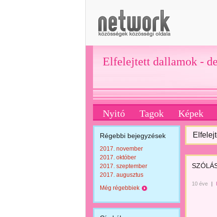
Elfelejtett dallamok - d
Nyitó
Tagok
Képek
Elfelej
Régebbi bejegyzések
2017. november
2017. október
SZÓLÁ
2017. szeptember
2017. augusztus
10 éve
|
Még régebbiek