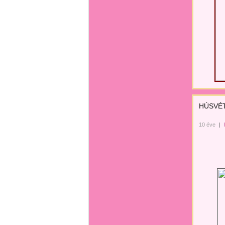
HÚSVÉT
10 éve
|