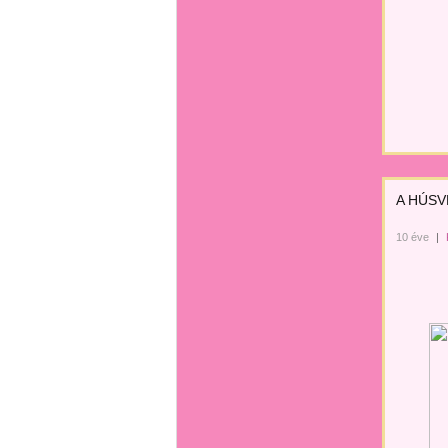
A HÚSV
10 éve
|