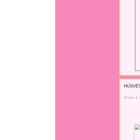
HÚSVÉT
10 éve
|