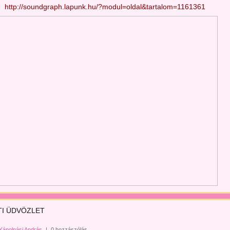
http://soundgraph.lapunk.hu/?modul=oldal&tartalom=1161361
TI ÜDVÖZLET
Kápolnási András
|
0 hozzászólás