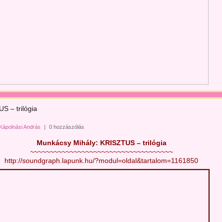
S – trilógia
Kápolnási András
|
0 hozzászólás
Munkácsy Mihály:
KRISZTUS – trilógia
~~~~~~~~~~~~~~~~~~~~~~~~~~~~~~~~~~~~
http://soundgraph.lapunk.hu/?modul=oldal&tartalom=1161850