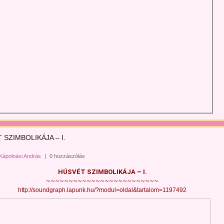
 SZIMBOLIKÁJA – I.
Kápolnási András
|
0 hozzászólás
HÚSVÉT SZIMBOLIKÁJA – I.
~~~~~~~~~~~~~~~~~~~~~~~~~
http://soundgraph.lapunk.hu/?modul=oldal&tartalom=1197492