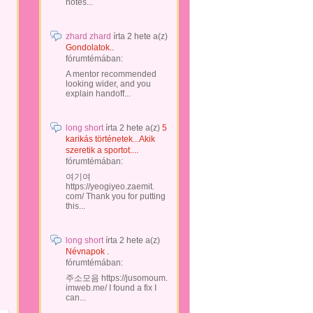
notes...
zhard zhard
írta
2 hete
a(z)
Gondolatok..
fórumtémában:
A mentor recommended
looking wider, and you
explain handoff...
long short
írta
2 hete
a(z)
5
karikás történetek...Akik
szeretik a sportot....
fórumtémában:
여기여
https://yeogiyeo.zaemit.
com/ Thank you for putting
this...
long short
írta
2 hete
a(z)
Névnapok .
fórumtémában:
주소모음 https://jusomoum.
imweb.me/ I found a fix I
can...