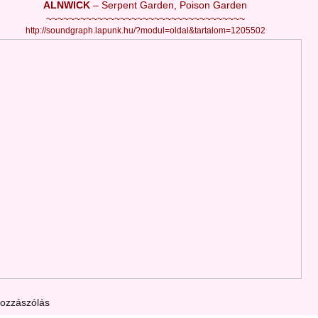
ALNWICK
– Serpent Garden, Poison Garden
~~~~~~~~~~~~~~~~~~~~~~~~~~~~~~~~~~~
http://soundgraph.lapunk.hu/?modul=oldal&tartalom=1205502
hozzászólás