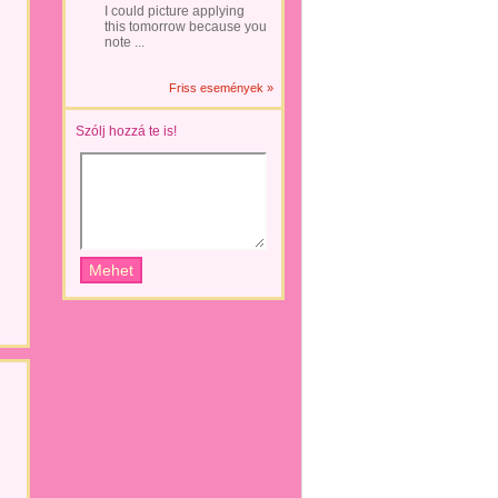
I could picture applying
this tomorrow because you
note ...
Friss események »
Szólj hozzá te is!