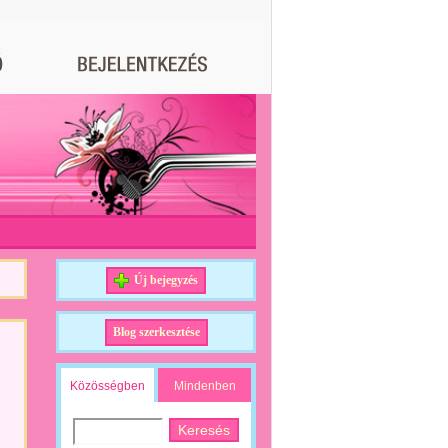
Új bejegyzés
Blog szerkesztése
Közösségben
Mindenben