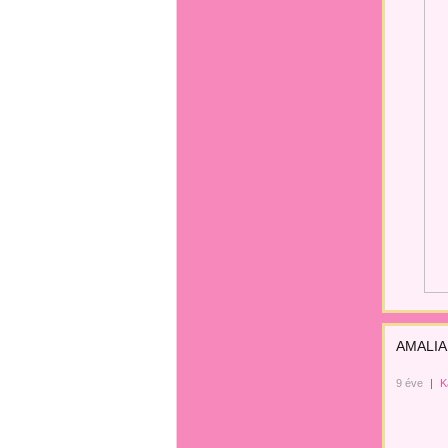
AMALIA
9 éve
|
K