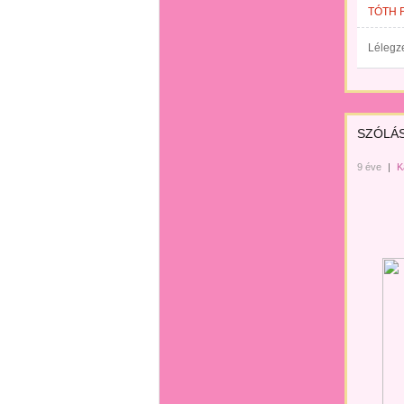
TÓTH 
Lélegze
SZÓLÁ
9 éve
|
K