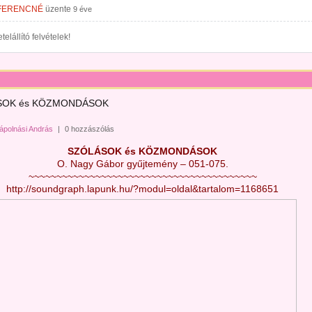
FERENCNÉ
üzente
9 éve
telállító felvételek!
SOK és KÖZMONDÁSOK
ápolnási András
|
0 hozzászólás
SZÓLÁSOK és KÖZMONDÁSOK
O. Nagy Gábor gyűjtemény – 051-075.
~~~~~~~~~~~~~~~~~~~~~~~~~~~~~~~~~~~~~~~~~
http://soundgraph.lapunk.hu/?modul=oldal&tartalom=1168651