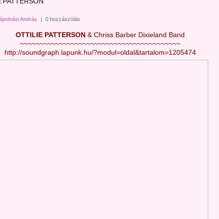
E PATTERSON
ápolnási András
|
0 hozzászólás
OTTILIE PATTERSON
& Chriss Barber Dixieland Band
~~~~~~~~~~~~~~~~~~~~~~~~~~~~~~~~~~~~~~~~~
http://soundgraph.lapunk.hu/?modul=oldal&tartalom=1205474