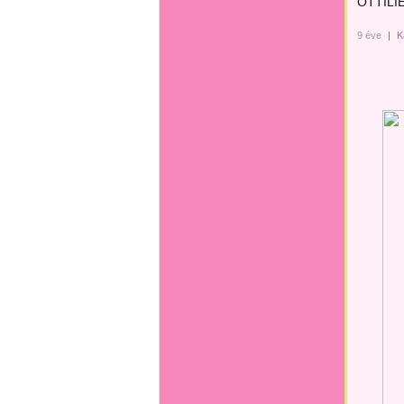
OTTILI
9 éve
|
K