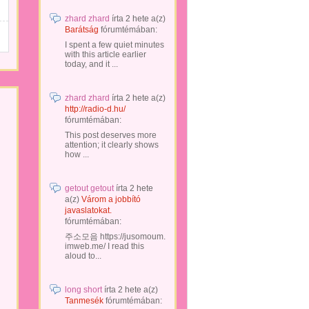
zhard zhard
írta
2 hete
a(z)
Barátság
fórumtémában:
I spent a few quiet minutes
with this article earlier
today, and it ...
zhard zhard
írta
2 hete
a(z)
http://radio-d.hu/
fórumtémában:
This post deserves more
attention; it clearly shows
how ...
getout getout
írta
2 hete
a(z)
Várom a jobbító
javaslatokat.
fórumtémában:
주소모음 https://jusomoum.
imweb.me/ I read this
aloud to...
long short
írta
2 hete
a(z)
Tanmesék
fórumtémában: