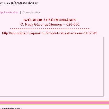
SOK és KÖZMONDÁSOK
ápolnási András
|
0 hozzászólás
SZÓLÁSOK és KÖZMONDÁSOK
 O. Nagy Gábor gyűjtemény – 026-050.
~~~~~~~~~~~~~~~~~~~~~~~~~~~~~~~~~~~~~~~~~
http://soundgraph.lapunk.hu/?modul=oldal&tartalom=1192349