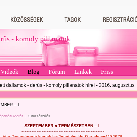
erűs - komoly pillanatok
Videók
Blog
Fórum
Linkek
Friss
tett dallamok - derűs - komoly pillanatok hírei - 2016. augusztus
MBER – I.
ápolnási András
|
0 hozzászólás
SZEPTEMBER a TERMÉSZETBEN
– I.
~~~~~~~~~~~~~~~~~~~~~~~~~~~~~~~~~~
http://soundgraph.lapunk.hu/?modul=oldal&tartalom=1182976