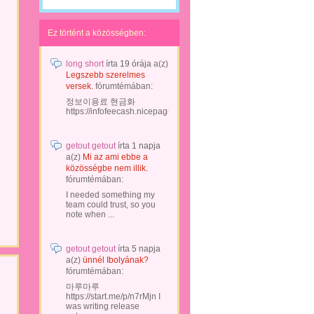
Ez történt a közösségben:
long short
írta
19 órája
a(z)
Legszebb szerelmes
versek.
fórumtémában:
정보이용료 현금화
https://infofeecash.nicepage...
getout getout
írta
1 napja
a(z)
Mi az ami ebbe a
közösségbe nem illik.
fórumtémában:
I needed something my
team could trust, so you
note when ...
getout getout
írta
5 napja
a(z)
ünnél Ibolyának?
fórumtémában:
마루마루
https://start.me/p/n7rMjn I
was writing release