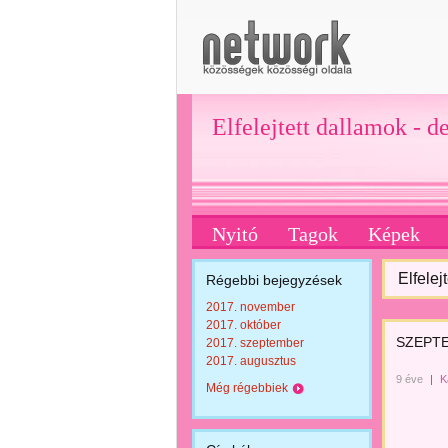
Elfelejtett dallamok - d
Nyitó
Tagok
Képek
Elfelej
Régebbi bejegyzések
2017. november
2017. október
SZEPTE
2017. szeptember
2017. augusztus
9 éve
|
K
Még régebbiek