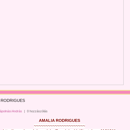
 RODRIGUES
ápolnási András
|
0 hozzászólás
AMALIA RODRIGUES
~~~~~~~~~~~~~~~~~~~~~~