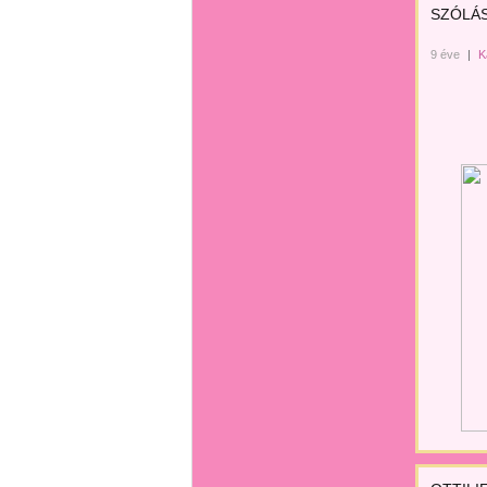
SZÓLÁ
9 éve
|
K