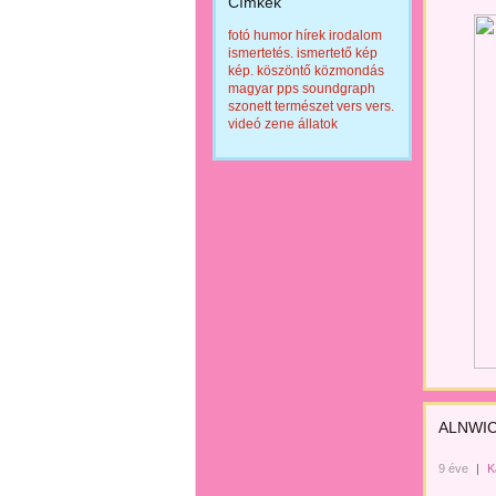
Címkék
fotó
humor
hírek
irodalom
ismertetés.
ismertető
kép
kép.
köszöntő
közmondás
magyar
pps
soundgraph
szonett
természet
vers
vers.
videó
zene
állatok
ALNWICK
9 éve
|
K