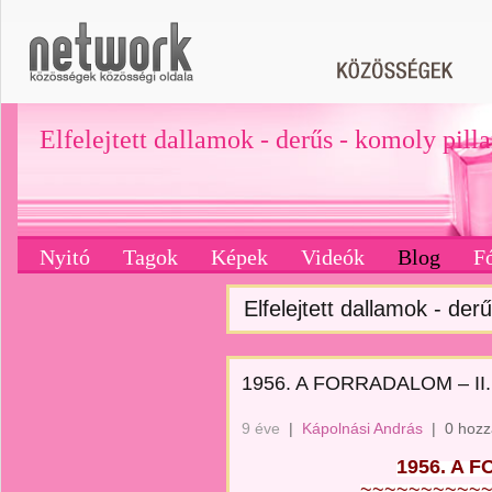
Elfelejtett dallamok - derűs - komoly pill
Nyitó
Tagok
Képek
Videók
Blog
F
Elfelejtett dallamok - derű
1956. A FORRADALOM – II.
9 éve
|
Kápolnási András
|
0 hozz
1956. A F
~~~~~~~~~~