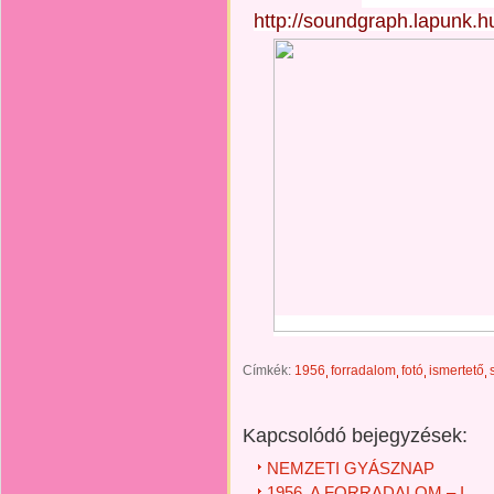
http://soundgraph.lapunk.
Címkék:
1956
forradalom
fotó
ismertető
Kapcsolódó bejegyzések:
NEMZETI GYÁSZNAP
1956. A FORRADALOM – I.