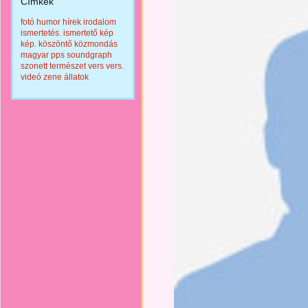
Címkék
fotó
humor
hírek
irodalom
ismertetés.
ismertető
kép
kép.
köszöntő
közmondás
magyar
pps
soundgraph
szonett
természet
vers
vers.
videó
zene
állatok