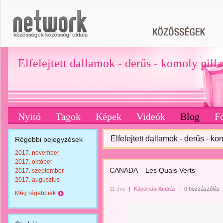
Elfelejtett dallamok - derűs - komoly pill
Nyitó
Tagok
Képek
Videók
Blog
F
Elfelejtett dallamok - derűs - ko
Régebbi bejegyzések
2017. november
2017. október
CANADA – Les Quals Verts
2017. szeptember
2017. augusztus
11 éve
|
Kápolnási András
|
0 hozzászólás
Még régebbiek