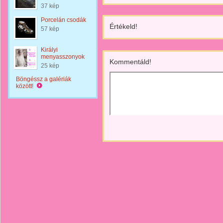
37 kép
Porcelán csodák
Értékeld!
57 kép
Királyi
menyasszonyok
Kommentáld!
25 kép
Böngéssz a galériák
között!