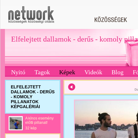
Elfelejtett dallamok - derűs - komoly pill
Nyitó
Tagok
Képek
Videók
Blog
F
ELFELEJTETT
Di
DALLAMOK - DERŰS
- KOMOLY
PILLANATOK
KÉPGALÉRIÁI
A kínos esemény
előtti pillanat!
32 kép