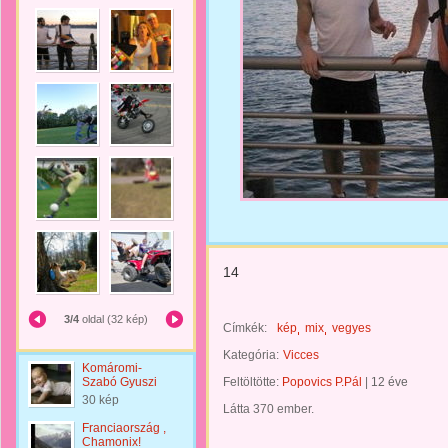
14
3/4
oldal (32 kép)
Címkék:
kép
mix
vegyes
Kategória:
Vicces
Komáromi-
Szabó Gyuszi
Feltöltötte:
Popovics P.Pál
|
12 éve
30 kép
Látta 370 ember.
Franciaország ,
Chamonix!