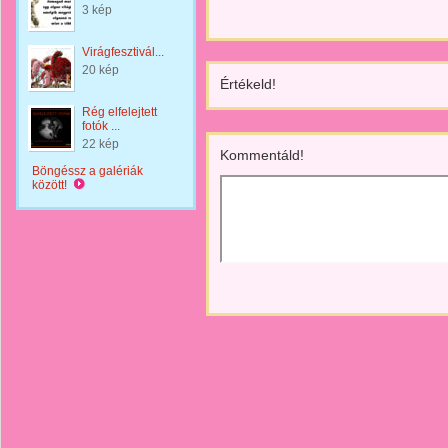
3 kép
Virágfesztivál...
20 kép
Értékeld!
Rég elfelejtett
fotók ...
22 kép
Kommentáld!
Böngéssz a galériák
között!