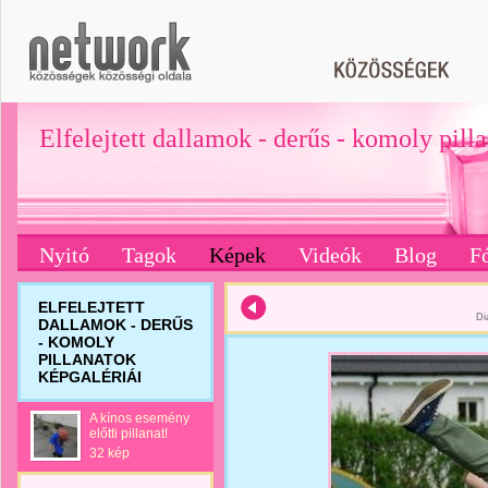
Elfelejtett dallamok - derűs - komoly pill
Nyitó
Tagok
Képek
Videók
Blog
F
ELFELEJTETT
Di
DALLAMOK - DERŰS
- KOMOLY
PILLANATOK
KÉPGALÉRIÁI
A kínos esemény
előtti pillanat!
32 kép