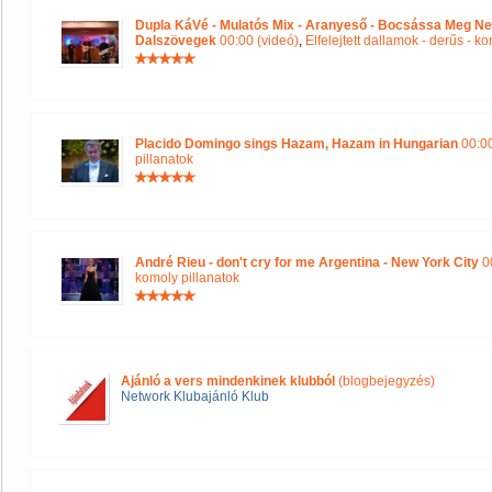
Dupla KáVé - Mulatós Mix - Aranyeső - Bocsássa Meg Ne
Dalszövegek
00:00 (videó)
,
Elfelejtett dallamok - derűs - k
Placido Domingo sings Hazam, Hazam in Hungarian
00:00
pillanatok
André Rieu - don't cry for me Argentina - New York City
00
komoly pillanatok
Ajánló a vers mindenkinek klubból
(blogbejegyzés)
Network Klubajánló Klub