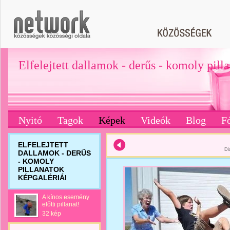
Elfelejtett dallamok - derűs - komoly pill
Nyitó
Tagok
Képek
Videók
Blog
F
ELFELEJTETT
Di
DALLAMOK - DERŰS
- KOMOLY
PILLANATOK
KÉPGALÉRIÁI
A kínos esemény
előtti pillanat!
32 kép