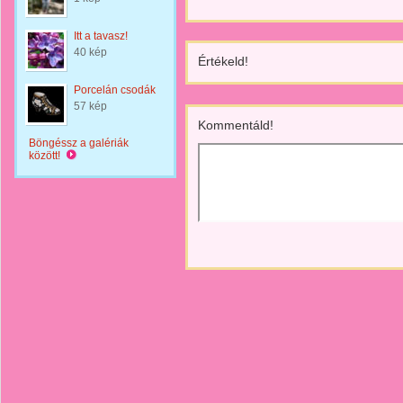
Itt a tavasz!
40 kép
Értékeld!
Porcelán csodák
57 kép
Kommentáld!
Böngéssz a galériák
között!