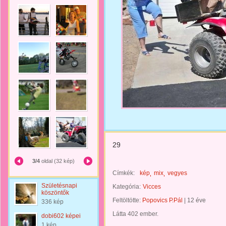
29
3/4
oldal (32 kép)
Címkék:
kép
mix
vegyes
Születésnapi
Kategória:
Vicces
köszöntők
Feltöltötte:
Popovics P.Pál
|
12 éve
336 kép
Látta 402 ember.
dobi602 képei
1 kép