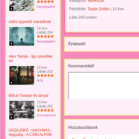
Kategória:
Művészet
hangaigabor
Feltöltötte:
Tarján Zoltán
|
10 éve
Látta 260 ember.
edda egyedül maradtunk
10 éve
Látták:234
hangaigabor
Értékeld!
Alex Tamás - Így szeretlek
én
Kommentáld!
10 éve
Látták:233
fehk
Bilicsi Tivadar és lányai
10 éve
Látták:262
hornyakirma
Hozzászólások
HAZAJÁRÓ : HAGYMÁS -
hegység - A CSÍKI ALPOK.