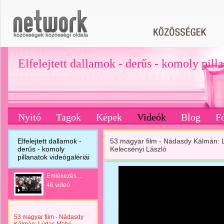
Elfelejtett dallamok - derűs - komoly pill
Nyitó
Tagok
Képek
Videók
Blog
F
Elfelejtett dallamok -
53 magyar film - Nádasdy Kálmán: 
derűs - komoly
Kelecsényi László
pillanatok videógalériái
Emlékezés....
46 videó
53 magyar film - Nádasdy