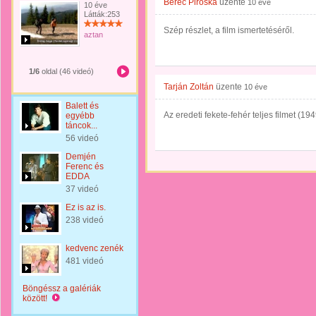
Berec Piroska
üzente
10 éve
10 éve
Látták:253
Szép részlet, a film ismertetéséről.
aztan
1/6
oldal (46 videó)
Tarján Zoltán
üzente
10 éve
Balett és
Az eredeti fekete-fehér teljes filmet (1949
egyébb
táncok...
56 videó
Demjén
Ferenc és
EDDA
37 videó
Ez is az is.
238 videó
kedvenc zenék
481 videó
Böngéssz a galériák
között!