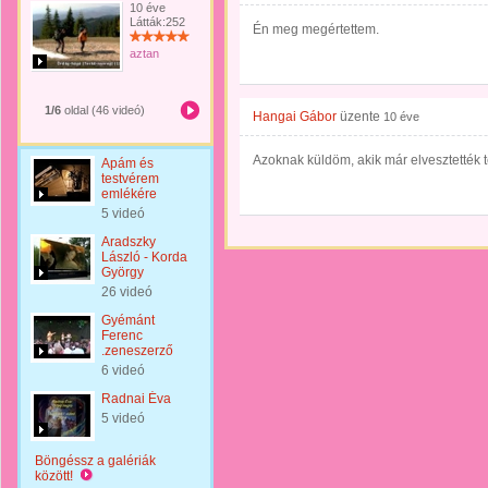
10 éve
Látták:252
Én meg megértettem.
aztan
1/6
oldal (46 videó)
Hangai Gábor
üzente
10 éve
Azoknak küldöm, akik már elvesztették t
Apám és
testvérem
emlékére
5 videó
Aradszky
László - Korda
György
26 videó
Gyémánt
Ferenc
.zeneszerző
6 videó
Radnai Éva
5 videó
Böngéssz a galériák
között!