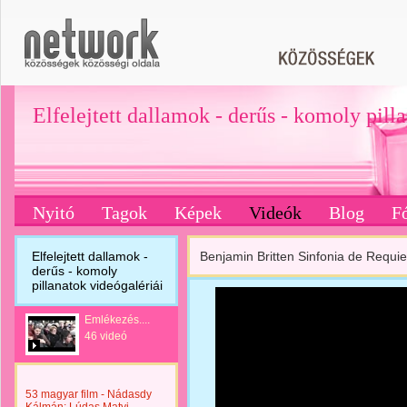
Elfelejtett dallamok - derűs - komoly pill
Nyitó
Tagok
Képek
Videók
Blog
F
Elfelejtett dallamok -
Benjamin Britten Sinfonia de Requi
derűs - komoly
pillanatok videógalériái
Emlékezés....
46 videó
53 magyar film - Nádasdy