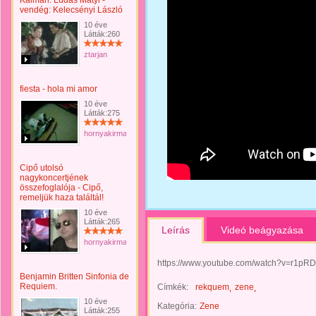
Kálmán: Lúdas Matyi -
vendég: Kelecsényi László
10 éve
Látták:260
ztarjan
fiesta - hola mi amor
10 éve
Látták:275
hornyakirma
Cipő utolsó
nagykoncertjének
összefoglalója - Cipő,
remeljük haza találtál!
10 éve
Látták:265
Leírás
Videó beágyazása
hornyakirma
https://www.youtube.com/watch?v=r1p
Benjamin Britten Sinfonia de
Requiem.
Címkék:
rekquem
zene
10 éve
Kategória:
Zene
Látták:255