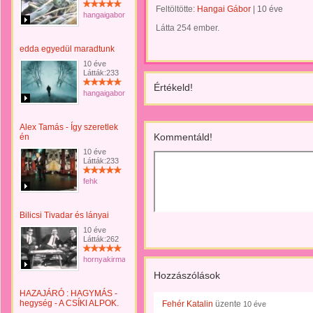
Feltöltötte:
Hangai Gábor
|
10 éve
hangaigabor
Látta 254 ember.
edda egyedül maradtunk
10 éve
Látták:233
Értékeld!
hangaigabor
Alex Tamás - Így szeretlek
Kommentáld!
én
10 éve
Látták:233
fehk
Bilicsi Tivadar és lányai
10 éve
Látták:262
hornyakirma
Hozzászólások
HAZAJÁRÓ : HAGYMÁS -
hegység - A CSÍKI ALPOK.
Fehér Katalin
üzente
10 éve