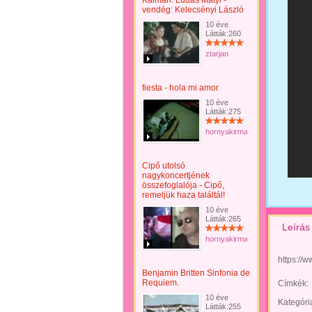
Kálmán: Lúdas Matyi -
vendég: Kelecsényi László
10 éve
Látták:260
ztarjan
fiesta - hola mi amor
10 éve
Látták:275
hornyakirma
Cipő utolsó
nagykoncertjének
összefoglalója - Cipő,
remeljük haza találtál!
10 éve
Látták:265
Leírás
hornyakirma
https:/
Benjamin Britten Sinfonia de
Requiem.
Címkék:
10 éve
Kategóri
Látták:255