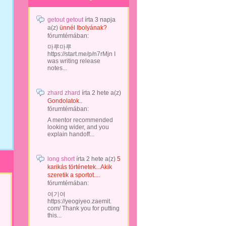
getout getout
írta
3 napja
a(z)
ünnél Ibolyának?
fórumtémában:
마루마루
https://start.me/p/n7rMjn I
was writing release
notes...
zhard zhard
írta
2 hete
a(z)
Gondolatok..
fórumtémában:
A mentor recommended
looking wider, and you
explain handoff...
long short
írta
2 hete
a(z)
5
karikás történetek...Akik
szeretik a sportot....
fórumtémában:
여기여
https://yeogiyeo.zaemit.
com/ Thank you for putting
this...