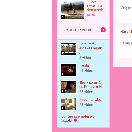
10 éve
Látták:253
Megtapa
aztan
1/6
oldal (46 videó)
Huszti 
Ez lega
Bemutató /
érdekességek
/
3 videó
Fiesta
19 videó
Illés - Zorán S.
és Presszer G.
23 videó
Tudomány,technika
23 videó
Böngéssz a galériák
között!