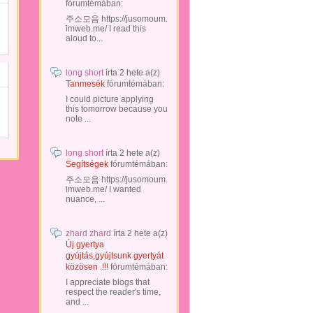
fórumtémában:
주소모음 https://jusomoum.
imweb.me/ I read this
aloud to...
long short
írta
2 hete
a(z)
Tanmesék
fórumtémában:
I could picture applying
this tomorrow because you
note ...
long short
írta
2 hete
a(z)
Segítségek
fórumtémában:
주소모음 https://jusomoum.
imweb.me/ I wanted
nuance, ...
zhard zhard
írta
2 hete
a(z)
Új gyertya
gyújtás,gyújtsunk gyertyát
közösen .!!!
fórumtémában:
I appreciate blogs that
respect the reader's time,
and ...