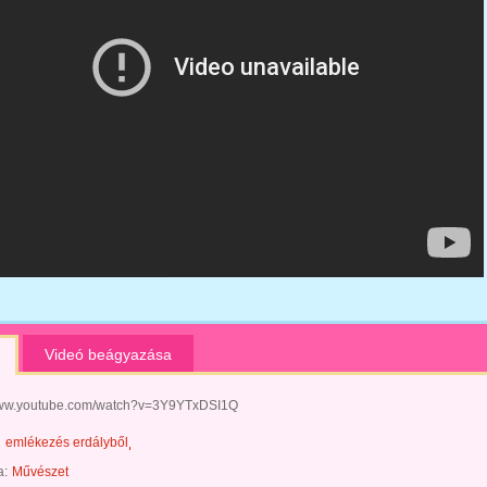
Videó beágyazása
/www.youtube.com/watch?v=3Y9YTxDSI1Q
emlékezés erdályből
a:
Művészet