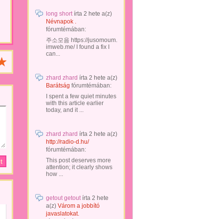
long short
írta
2 hete
a(z)
Névnapok .
fórumtémában:
주소모음 https://jusomoum.
imweb.me/ I found a fix I
can...
zhard zhard
írta
2 hete
a(z)
Barátság
fórumtémában:
I spent a few quiet minutes
with this article earlier
today, and it ...
zhard zhard
írta
2 hete
a(z)
http://radio-d.hu/
fórumtémában:
This post deserves more
attention; it clearly shows
how ...
getout getout
írta
2 hete
a(z)
Várom a jobbító
javaslatokat.