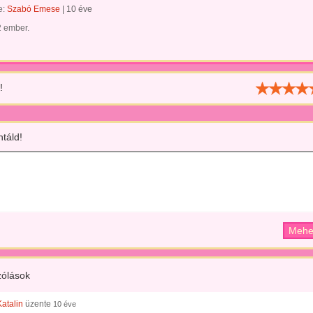
te:
Szabó Emese
|
10 éve
2 ember.
!
táld!
ólások
atalin
üzente
10 éve