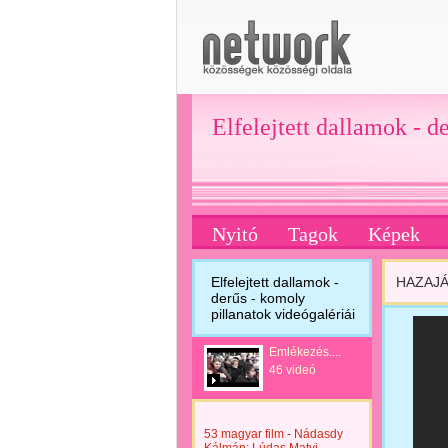
Elfelejtett dallamok - d
Nyitó
Tagok
Képek
Elfelejtett dallamok -
HAZAJÁ
derűs - komoly
pillanatok videógalériái
Emlékezés....
46 videó
53 magyar film - Nádasdy