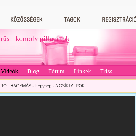
erűs - komoly pillanatok
Videók
Blog
Fórum
Linkek
Friss
RÓ : HAGYMÁS - hegység - A CSÍKI ALPOK.