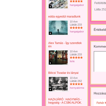
Feltöltöt
hangaigabor
Látta 25
edda egyedül maradtunk
10 éve
Látták:233
Értékeld
hangaigabor
Alex Tamás - Így szeretlek
Kommen
én
10 éve
Látták:233
fehk
Bilicsi Tivadar és lányai
10 éve
Látták:262
hornyakirma
Hozzász
HAZAJÁRÓ : HAGYMÁS -
hegység - A CSÍKI ALPOK.
Fehér K