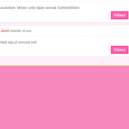
sztaltam. Milyen szép tájak vannak Székelyföldön.
Válasz
László
üzente
10 éve
lább egy jó sorozat volt.
Válasz