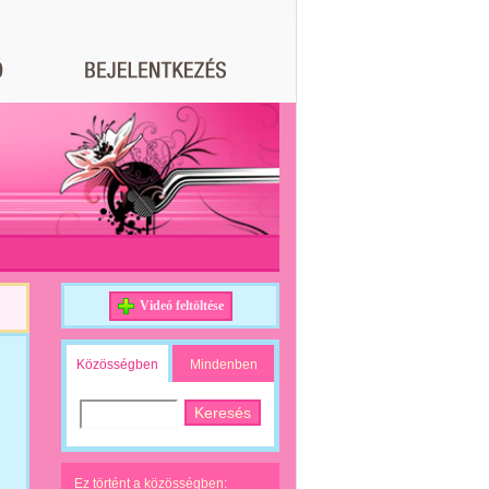
Videó feltöltése
Közösségben
Mindenben
Ez történt a közösségben: