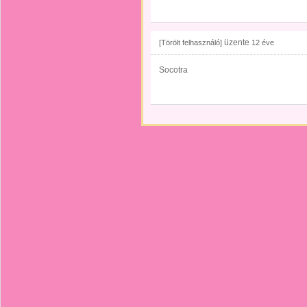
üzente
[Törölt felhasználó]
12 éve
Socotra