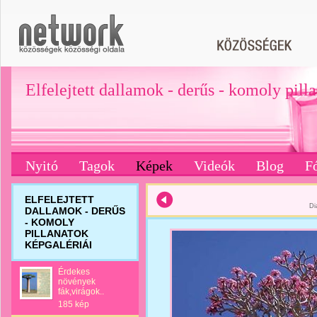
Elfelejtett dallamok - derűs - komoly pill
Nyitó
Tagok
Képek
Videók
Blog
F
ELFELEJTETT
Di
DALLAMOK - DERŰS
- KOMOLY
PILLANATOK
KÉPGALÉRIÁI
Érdekes
növények
fák,virágok..
185 kép