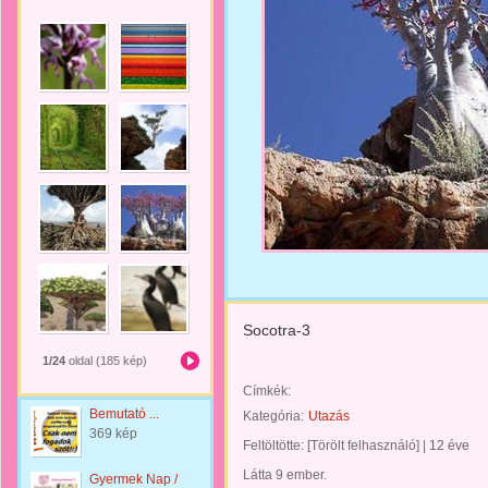
Socotra-3
1/24
oldal (185 kép)
Címkék:
Bemutató ...
Kategória:
Utazás
369 kép
Feltöltötte:
[Törölt felhasználó]
|
12 éve
Látta 9 ember.
Gyermek Nap /