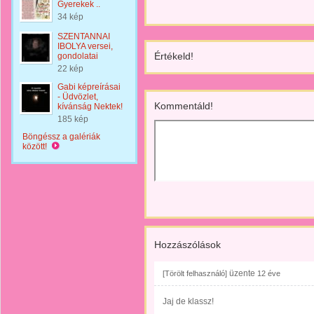
Gyerekek ..
34 kép
SZENTANNAI
IBOLYA versei,
Értékeld!
gondolatai
22 kép
Gabi képreírásai
- Üdvözlet,
Kommentáld!
kívánság Nektek!
185 kép
Böngéssz a galériák
között!
Hozzászólások
üzente
[Törölt felhasználó]
12 éve
Jaj de klassz!