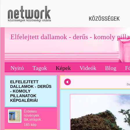
Elfelejtett dallamok - derűs - komoly pill
Nyitó
Tagok
Képek
Videók
Blog
F
ELFELEJTETT
Di
DALLAMOK - DERŰS
- KOMOLY
PILLANATOK
KÉPGALÉRIÁI
Érdekes
növények
fák,virágok..
185 kép