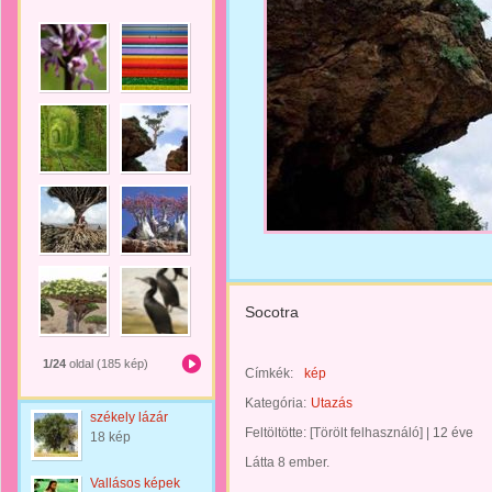
Socotra
1/24
oldal (185 kép)
Címkék:
kép
Kategória:
Utazás
székely lázár
Feltöltötte:
[Törölt felhasználó]
|
12 éve
18 kép
Látta 8 ember.
Vallásos képek