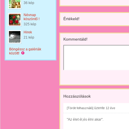
36 kép
Névnap
Értékeld!
köszöntő !
325 kép
Hirek
21 kép
Kommentáld!
Böngéssz a galériák
között!
Hozzászólások
üzente
[Törölt felhasználó]
12 éve
"Az élet él,és élni akar".