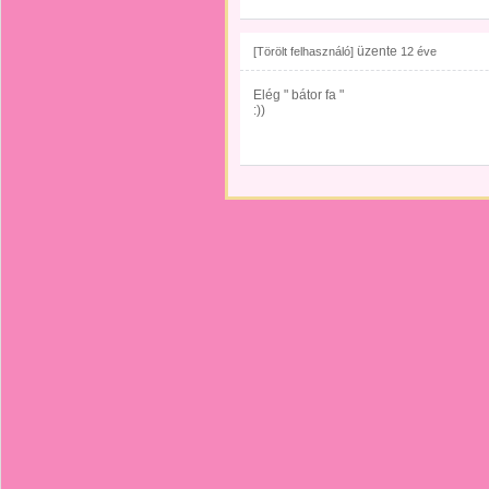
üzente
[Törölt felhasználó]
12 éve
Elég " bátor fa "
:))