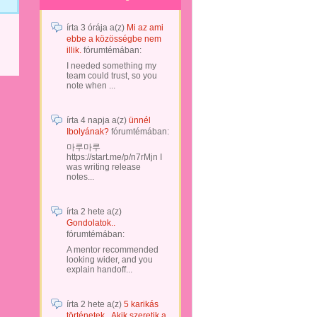
írta
3 órája
a(z)
Mi az ami
ebbe a közösségbe nem
illik.
fórumtémában:
I needed something my
team could trust, so you
note when ...
írta
4 napja
a(z)
ünnél
Ibolyának?
fórumtémában:
마루마루
https://start.me/p/n7rMjn I
was writing release
notes...
írta
2 hete
a(z)
Gondolatok..
fórumtémában:
A mentor recommended
looking wider, and you
explain handoff...
írta
2 hete
a(z)
5 karikás
történetek...Akik szeretik a