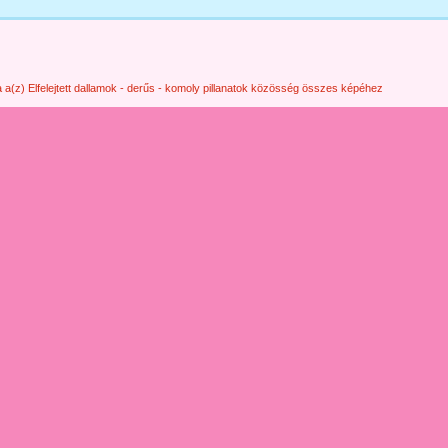
 a(z) Elfelejtett dallamok - derűs - komoly pillanatok közösség összes képéhez