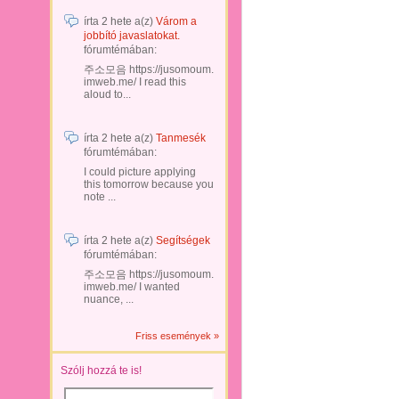
írta
2 hete
a(z)
Várom a
jobbító javaslatokat.
fórumtémában:
주소모음 https://jusomoum.
imweb.me/ I read this
aloud to...
írta
2 hete
a(z)
Tanmesék
fórumtémában:
I could picture applying
this tomorrow because you
note ...
írta
2 hete
a(z)
Segítségek
fórumtémában:
주소모음 https://jusomoum.
imweb.me/ I wanted
nuance, ...
Friss események »
Szólj hozzá te is!