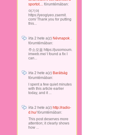
sportot....
fórumtémában:
여기여
https://yeogiyeo.zaemit.
com/ Thank you for putting
this...
írta
2 hete
a(z)
Névnapok .
fórumtémában:
주소모음 https://jusomoum.
imweb.me/ I found a fix I
can...
írta
2 hete
a(z)
Barátság
fórumtémában:
I spent a few quiet minutes
with this article earlier
today, and it ...
írta
2 hete
a(z)
http://radio-
d.hu/
fórumtémában:
This post deserves more
attention; it clearly shows
how ...