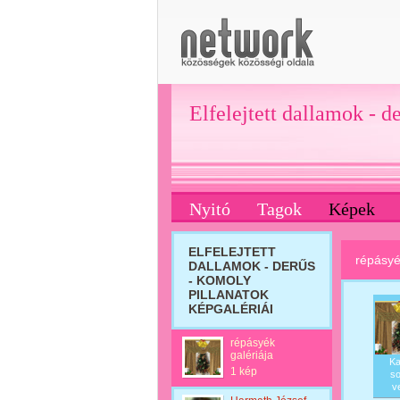
Elfelejtett dallamok - d
Nyitó
Tagok
Képek
ELFELEJTETT
répásyé
DALLAMOK - DERŰS
- KOMOLY
PILLANATOK
KÉPGALÉRIÁI
répásyék
galériája
Ka
1 kép
so
v