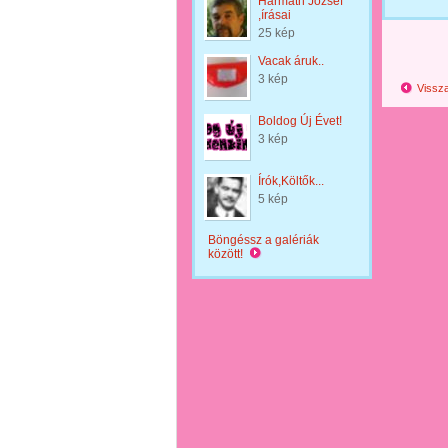
Harmath József
,írásai
25 kép
Vacak áruk..
3 kép
Vissza
Boldog Új Évet!
3 kép
Írók,Költők...
5 kép
Böngéssz a galériák
között!