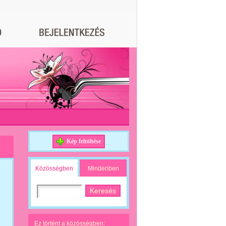
Kép feltöltése
Közösségben
Mindenben
Ez történt a közösségben: