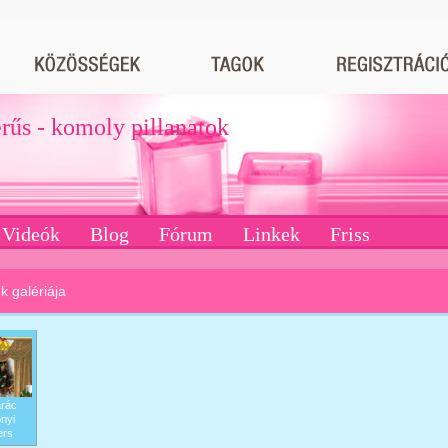
erűs - komoly pillanatok
Videók
Blog
Fórum
Linkek
Friss
k galériája
rác
nyi
ers