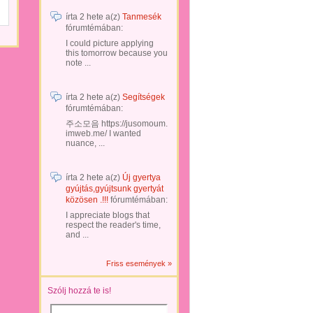
írta
2 hete
a(z)
Tanmesék
fórumtémában:
I could picture applying
this tomorrow because you
note ...
írta
2 hete
a(z)
Segítségek
fórumtémában:
주소모음 https://jusomoum.
imweb.me/ I wanted
nuance, ...
írta
2 hete
a(z)
Új gyertya
gyújtás,gyújtsunk gyertyát
közösen .!!!
fórumtémában:
I appreciate blogs that
respect the reader's time,
and ...
Friss események »
Szólj hozzá te is!