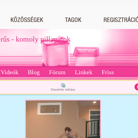
erűs - komoly pillanatok
Videók
Blog
Fórum
Linkek
Friss
Diavetítés indítása