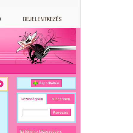
Kép feltöltése
Közösségben
Mindenben
Ez történt a közösségben: