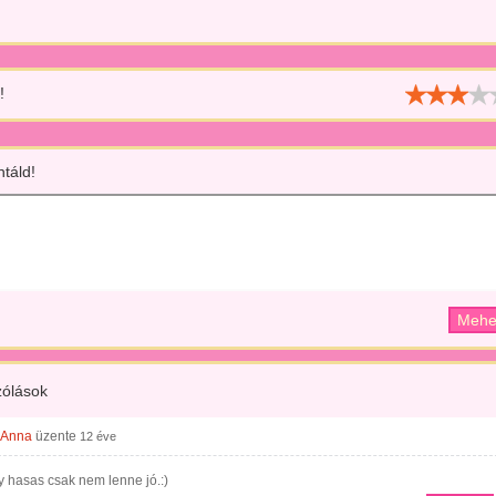
!
táld!
ólások
 Anna
üzente
12 éve
 hasas csak nem lenne jó.:)