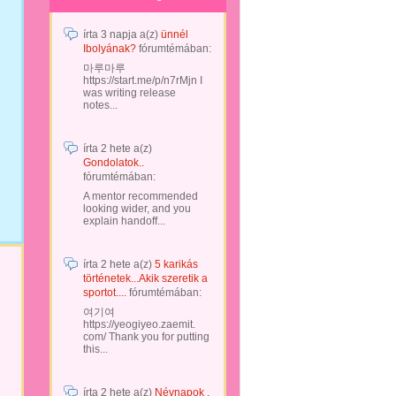
írta
3 napja
a(z)
ünnél
Ibolyának?
fórumtémában:
마루마루
https://start.me/p/n7rMjn I
was writing release
notes...
írta
2 hete
a(z)
Gondolatok..
fórumtémában:
A mentor recommended
looking wider, and you
explain handoff...
írta
2 hete
a(z)
5 karikás
történetek...Akik szeretik a
sportot....
fórumtémában:
여기여
https://yeogiyeo.zaemit.
com/ Thank you for putting
this...
írta
2 hete
a(z)
Névnapok .