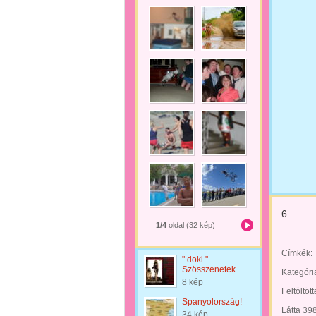
6
1/4
oldal (32 kép)
Címkék:
" doki "
Szösszenetek..
Kategóri
8 kép
Feltöltöt
Spanyolország!
Látta 39
34 kép