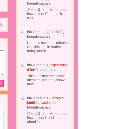
fórumtémában:
주소모음 https://jusomoum.
imweb.me/ I found a fix I
can...
írta
2 hete
a(z)
Barátság
fórumtémában:
I spent a few quiet minutes
with this article earlier
today, and it ...
írta
2 hete
a(z)
http://radio-
d.hu/
fórumtémában:
This post deserves more
attention; it clearly shows
how ...
írta
2 hete
a(z)
Várom a
jobbító javaslatokat.
fórumtémában:
주소모음 https://jusomoum.
imweb.me/ I read this
aloud to...