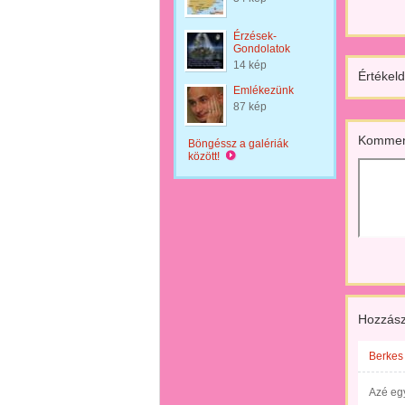
Érzések-
Gondolatok
14 kép
Értékeld
Emlékezünk
87 kép
Kommen
Böngéssz a galériák
között!
Hozzász
Berkes
Azé egy