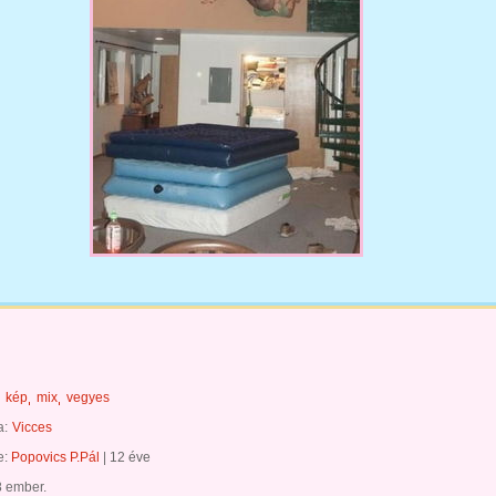
kép
mix
vegyes
a:
Vicces
te:
Popovics P.Pál
|
12 éve
8 ember.