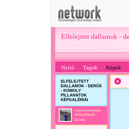
Elfelejtett dallamok - d
Nyitó
Tagok
Képek
ELFELEJTETT
DALLAMOK - DERŰS
- KOMOLY
PILLANATOK
KÉPGALÉRIÁI
A kínos esemény
előtti pillanat!
32 kép