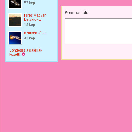
57 kép
Kommentáld!
Híres Magyar
Betyárok...
15 kép
azurkék képei
42 kép
Böngéssz a galériák
között!