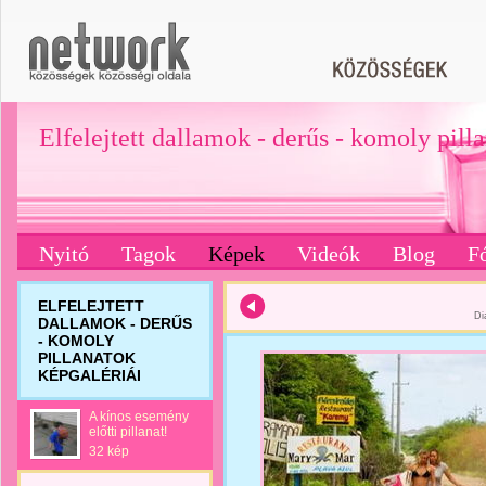
Elfelejtett dallamok - derűs - komoly pill
Nyitó
Tagok
Képek
Videók
Blog
F
ELFELEJTETT
Di
DALLAMOK - DERŰS
- KOMOLY
PILLANATOK
KÉPGALÉRIÁI
A kínos esemény
előtti pillanat!
32 kép