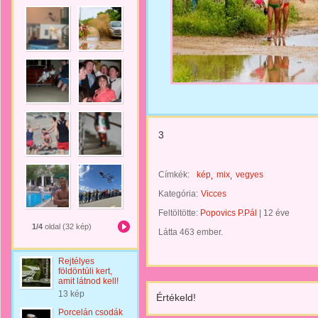
3
Címkék:
kép
mix
vegyes
Kategória:
Vicces
Feltöltötte:
Popovics P.Pál
|
12 éve
1/4
oldal (32 kép)
Látta 463 ember.
Rejtélyes
földöntúli kert,
amit látnod kell!
13 kép
Értékeld!
Porcelán csodák