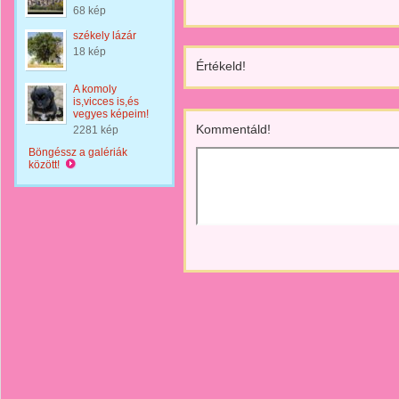
68 kép
székely lázár
18 kép
Értékeld!
A komoly
is,vicces is,és
vegyes képeim!
Kommentáld!
2281 kép
Böngéssz a galériák
között!