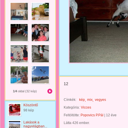
12
1/4
oldal (32 kép)
Címkék:
kép
mix
vegyes
Köszöntő
Kategória:
Vicces
98 kép
Feltöltötte:
Popovics P.Pál
|
12 éve
Lakások a
Látta 426 ember.
nagyvilágban...