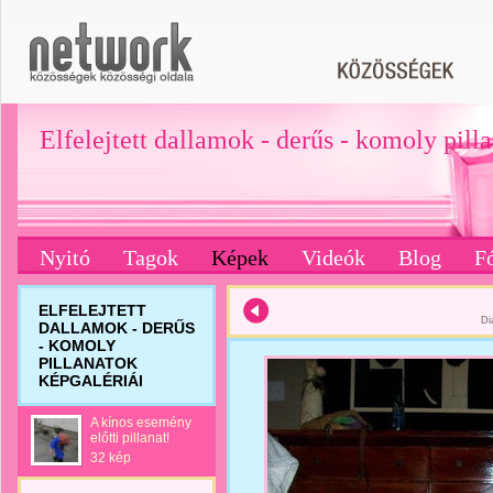
Elfelejtett dallamok - derűs - komoly pill
Nyitó
Tagok
Képek
Videók
Blog
F
ELFELEJTETT
Di
DALLAMOK - DERŰS
- KOMOLY
PILLANATOK
KÉPGALÉRIÁI
A kínos esemény
előtti pillanat!
32 kép