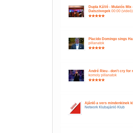
Dupla KáVé - Mulatós Mix
Dalszövegek
00:00 (videó)
Placido Domingo sings Ha
pillanatok
André Rieu - don't cry for
komoly pillanatok
Ajánló a vers mindenkinek k
Network Klubajánló Klub