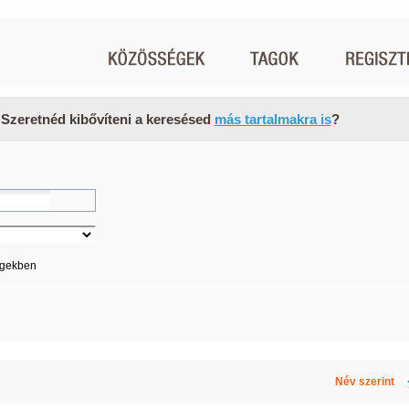
 Szeretnéd kibővíteni a keresésed
más tartalmakra is
?
égekben
Név szerint