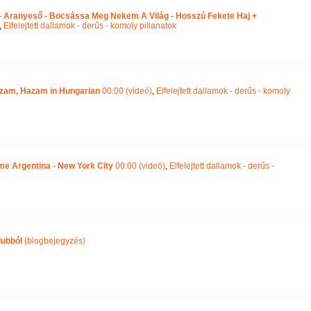
 - Aranyeső - Bocsássa Meg Nekem A Világ - Hosszú Fekete Haj +
,
Elfelejtett dallamok - derűs - komoly pillanatok
zam, Hazam in Hungarian
00:00 (videó)
,
Elfelejtett dallamok - derűs - komoly
 me Argentina - New York City
00:00 (videó)
,
Elfelejtett dallamok - derűs -
lubból
(blogbejegyzés)