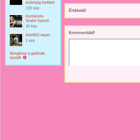
kívánság Nektek!
185 kép
Értékeld!
Komáromi-
Szabó Gyuszi
30 kép
Kommentáld!
dobi602 képei
1 kép
Böngéssz a galériák
között!