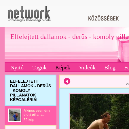
Elfelejtett dallamok - derűs - komoly pill
Nyitó
Tagok
Képek
Videók
Blog
F
ELFELEJTETT
Di
DALLAMOK - DERŰS
- KOMOLY
PILLANATOK
KÉPGALÉRIÁI
A kínos esemény
előtti pillanat!
32 kép