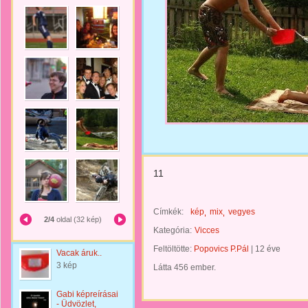
11
Címkék:
kép
mix
vegyes
2/4
oldal (32 kép)
Kategória:
Vicces
Feltöltötte:
Popovics P.Pál
|
12 éve
Vacak áruk..
3 kép
Látta 456 ember.
Gabi képreírásai
- Üdvözlet,