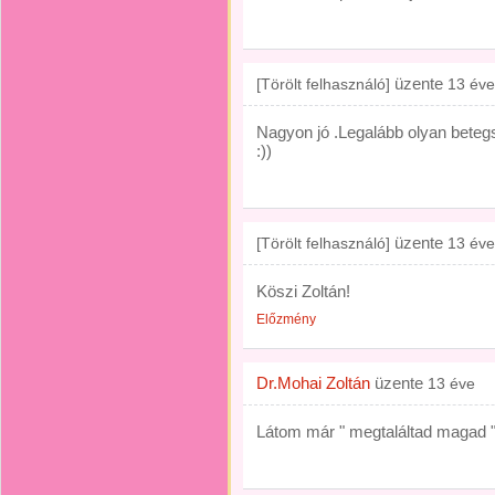
üzente
[Törölt felhasználó]
13 éve
Nagyon jó .Legalább olyan betegs
:))
üzente
[Törölt felhasználó]
13 éve
Köszi Zoltán!
Előzmény
Dr.Mohai Zoltán
üzente
13 éve
Látom már " megtaláltad magad " g