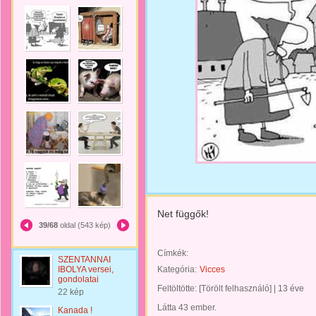
Net függők!
39/68
oldal (543 kép)
Címkék:
SZENTANNAI
IBOLYA versei,
Kategória:
Vicces
gondolatai
Feltöltötte:
[Törölt felhasználó]
|
13 éve
22 kép
Látta 43 ember.
Kanada !