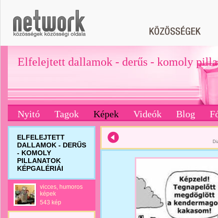
Elfelejtett dallamok - derűs - komoly pill
Nyitó
Tagok
Képek
Videók
Blog
F
ELFELEJTETT
Di
DALLAMOK - DERŰS
- KOMOLY
PILLANATOK
KÉPGALÉRIÁI
vicces, humoros
képek
543 kép