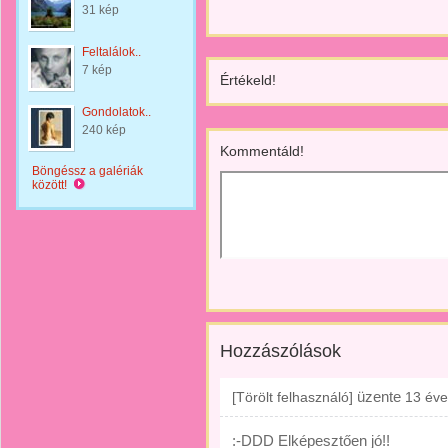
31 kép
Feltalálok..
7 kép
Értékeld!
Gondolatok..
240 kép
Kommentáld!
Böngéssz a galériák
között!
Hozzászólások
üzente
[Törölt felhasználó]
13 éve
:-DDD Elképesztően jó!!