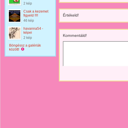
2 kép
Csak a kezemet
Értékeld!
figyeld !!!!
46 kép
havanna54 -
képei
Kommentáld!
2 kép
Böngéssz a galériák
között!