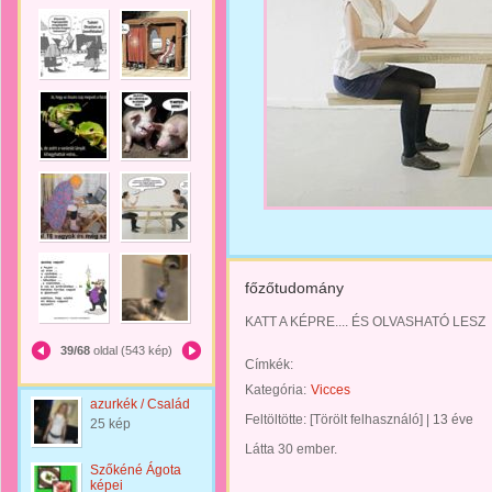
főzőtudomány
KATT A KÉPRE.... ÉS OLVASHATÓ LESZ
39/68
oldal (543 kép)
Címkék:
Kategória:
Vicces
azurkék / Család
Feltöltötte:
[Törölt felhasználó]
|
13 éve
25 kép
Látta 30 ember.
Szőkéné Ágota
képei