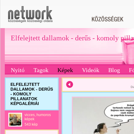
Elfelejtett dallamok - derűs - komoly pill
Nyitó
Tagok
Képek
Videók
Blog
F
ELFELEJTETT
Di
DALLAMOK - DERŰS
- KOMOLY
PILLANATOK
KÉPGALÉRIÁI
vicces, humoros
képek
543 kép