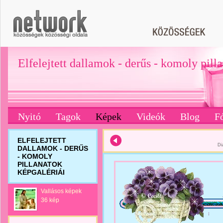
Elfelejtett dallamok - derűs - komoly pill
Nyitó
Tagok
Képek
Videók
Blog
F
ELFELEJTETT
Di
DALLAMOK - DERŰS
- KOMOLY
PILLANATOK
KÉPGALÉRIÁI
Vallásos képek
36 kép