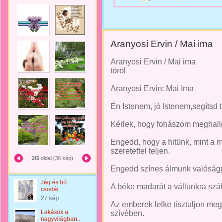
Aranyosi Ervin / Mai ima
Aranyosi Ervin / Mai ima
töröl
Aranyosi Ervin: Mai Ima
Én Istenem, jó Istenem,segítsd t
Kérlek, hogy fohászom meghallg
Engedd, hogy a hitünk, mint a 
szeretettel teljen.
2/5
oldal (36 kép)
Engedd színes álmunk valóságg
Jég és hó
A béke madarát a vállunkra szál
csodái....
27 kép
Az emberek lelke tisztuljon me
Lakások a
szívében.
nagyvilágban...