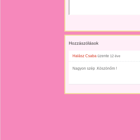
Hozzászólások
Halász Csaba
üzente
12 éve
Nagyon szép .Köszönőm !