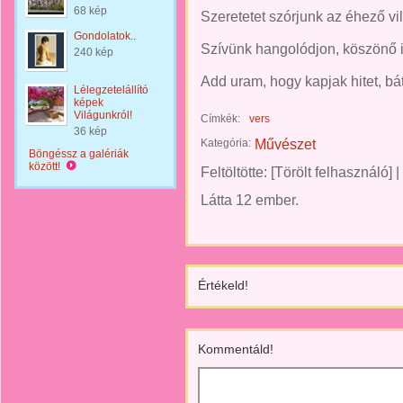
68 kép
Szeretetet szórjunk az éhező vi
Gondolatok..
Szívünk hangolódjon, köszönő 
240 kép
Add uram, hogy kapjak hitet, bá
Lélegzetelállító
képek
Világunkról!
Címkék:
vers
36 kép
Kategória:
Művészet
Böngéssz a galériák
között!
Feltöltötte:
[Törölt felhasználó]
|
Látta 12 ember.
Értékeld!
Kommentáld!