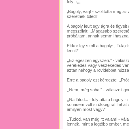
folyt :,,,,
,Bagoly, várj! - szólította meg a
szeretnék tőled!"
A bagoly leült egy ágra és figyel
megszólalt: ,,Magasabb szeretnék
próbáltam, annak semmi haszna n
Ekkor így szolt a bagoly: ,,Tula
lenni?"
,,Ez egészen egyszerű" - válaszo
verekedés vagy veszekedés van,
aztán nehogy a rövidebbet húzza
Erre a bagoly ezt kérdezte: ,,Prób
,,Nem, még soha." - válaszolt go
,,Na látod... - folytatta a bagoly
sohasem volt szükség rá! Tehát a
amilyen most vagy?"
,,Tudod, van még itt valami - vá
lennék, mint a legtöbb ember, me