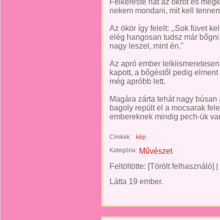
Felkereste hát az ökröt és meg
nekem mondani, mit kell tenne
Az ökör így felelt: ,,Sok füvet k
elég hangosan tudsz már bőgni, 
nagy leszel, mint én."
Az apró ember lelkiismeretesen í
kapott, a bőgéstől pedig elment
még apróbb lett.
Magára zárta tehát nagy búsan 
bagoly repült el a mocsarak fele
embereknek mindig pech-ük van,
Címkék:
kép
Kategória:
Művészet
Feltöltötte:
[Törölt felhasználó]
|
Látta 19 ember.