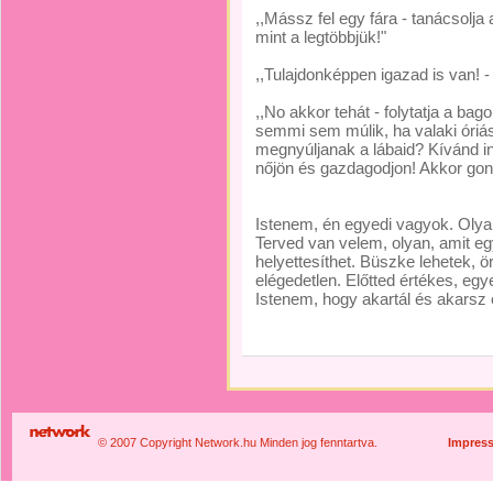
,,Mássz fel egy fára - tanácsolja
mint a legtöbbjük!"
,,Tulajdonképpen igazad is van!
,,No akkor tehát - folytatja a ba
semmi sem múlik, ha valaki óriás
megnyúljanak a lábaid? Kívánd i
nőjön és gazdagodjon! Akkor gond
Istenem, én egyedi vagyok. Olya
Terved van velem, olyan, amit e
helyettesíthet. Büszke lehetek, ö
elégedetlen. Előtted értékes, eg
Istenem, hogy akartál és akarsz
© 2007 Copyright Network.hu Minden jog fenntartva.
Impres