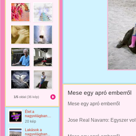
Mese egy apró emberről
1/5
oldal (36 kép)
Mese egy apró emberről
Élet a
nagyvilágban....
Jose Real Navarro: Egyszer volt
20 kép
Lakások a
nagyvilágban...