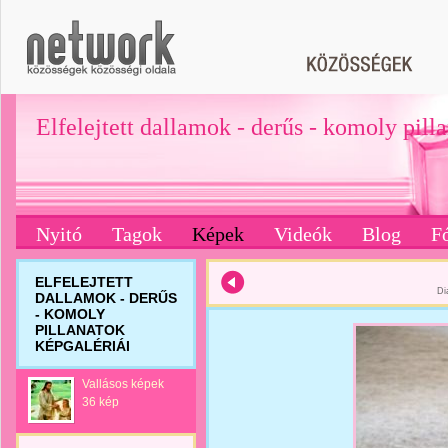
Elfelejtett dallamok - derűs - komoly pill
Nyitó
Tagok
Képek
Videók
Blog
F
ELFELEJTETT
Di
DALLAMOK - DERŰS
- KOMOLY
PILLANATOK
KÉPGALÉRIÁI
Vallásos képek
36 kép