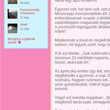
Mese egy apró emberről
68 kép
Egyszer volt, hol nem volt, volt
Franciaország ,
Chamonix!
Mississippi mocsárvidékén élt. 
37 kép
embertársainak csupán a térdüki
valamiképpen magasabb legyen
Hirek
a szomszéd legnagyobb állatait
21 kép
nőjek!"
Böngéssz a galériák
Megkereste a lovat és megkérd
között!
nekem, mit tegyek azért, hogy 
A ló ezt felelte: ,,Sok málét kel
minimum 20 mérföldet naponta. 
leszel, akárcsak én."
Az aprócska ember úgy tett, aho
megfeküdte a gyomrát, a napi 2
számára. Nagyon szomorú lett, 
azon gondolkodott, mitévő legye
semmit.
Végül ezt mondta magában: ,,B
megfelelő tanácsadó, elmegyek