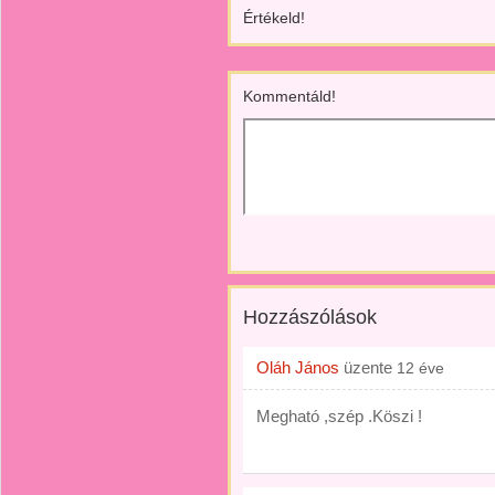
Értékeld!
Kommentáld!
Hozzászólások
Oláh János
üzente
12 éve
Megható ,szép .Köszi !