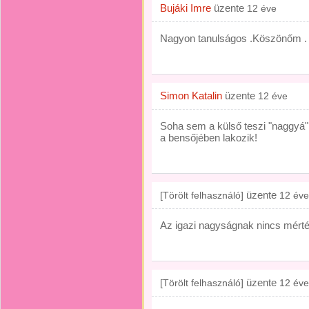
Bujáki Imre
üzente
12 éve
Nagyon tanulságos .Köszönőm .
Simon Katalin
üzente
12 éve
Soha sem a külső teszi "naggyá
a bensőjében lakozik!
üzente
[Törölt felhasználó]
12 éve
Az igazi nagyságnak nincs mért
üzente
[Törölt felhasználó]
12 éve