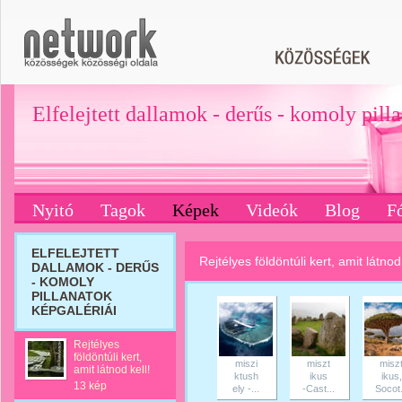
Elfelejtett dallamok - derűs - komoly pill
Nyitó
Tagok
Képek
Videók
Blog
F
ELFELEJTETT
Rejtélyes földöntúli kert, amit látnod 
DALLAMOK - DERŰS
- KOMOLY
PILLANATOK
KÉPGALÉRIÁI
Rejtélyes
földöntúli kert,
miszi
miszt
misz
amit látnod kell!
ktush
ikus
ikus,
13 kép
ely -...
-Cast...
Socot.