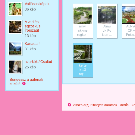
Vallásos képek
36 kép
A vad és
egzotikus
alnwi
Alnwi
ALNW
Írország!
ck-me
ck Po
CK –
regke...
ison ...
Poiso.
13 kép
Kanada !
31 kép
azurkék / Család
kerte
25 kép
k...3
rejt...
Böngéssz a galériák
között!
Vissza a(z) Elfelejtett dallamok - derűs -