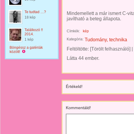
Te tudtad ....?
Mindemellett a már ismert C-vi
18 kép
javítható a beteg állapota.
Találkozó !!
Címkék:
kép
2014.
Kategória:
Tudomány, technika
1 kép
Böngéssz a galériák
Feltöltötte:
[Törölt felhasználó]
|
között!
Látta 44 ember.
Értékeld!
Kommentáld!