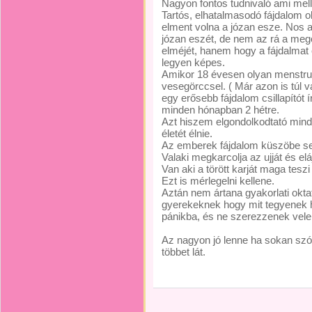
Nagyon fontos tudnivaló ami mell
Tartós, elhatalmasodó fájdalom o
elment volna a józan esze. Nos 
józan eszét, de nem az rá a me
elméjét, hanem hogy a fájdalmat 
legyen képes.
Amikor 18 évesen olyan menstruá
vesegörccsel. ( Már azon is túl 
egy erősebb fájdalom csillapítót 
minden hónapban 2 hétre.
Azt hiszem elgondolkodtató min
életét élnie.
Az emberek fájdalom küszöbe s
Valaki megkarcolja az ujját és eláj
Van aki a törött karját maga teszi
Ezt is mérlegelni kellene.
Aztán nem ártana gyakorlati okta
gyerekeknek hogy mit tegyenek h
pánikba, és ne szerezzenek vele
Az nagyon jó lenne ha sokan sz
többet lát.