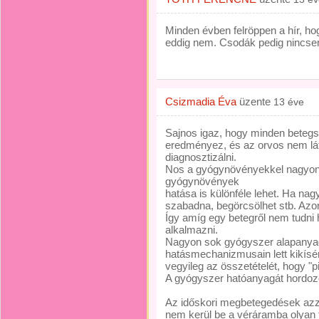
Minden évben felröppen a hír, ho
eddig nem. Csodák pedig nincse
Csizmadia Éva
üzente
13 éve
Sajnos igaz, hogy minden betegsé
eredményez, és az orvos nem lát 
diagnosztizálni.
Nos a gyógynövényekkel nagyon c
gyógynövények
hatása is különféle lehet. Ha nag
szabadna, begörcsölhet stb. Azon
Így amíg egy betegről nem tudni 
alkalmazni.
Nagyon sok gyógyszer alapanya
hatásmechanizmusain lett kikísérl
vegyileg az összetételét, hogy "p
A gyógyszer hatóanyagát hordozó "
Az időskori megbetegedések azz
nem kerül be a véráramba olyan 