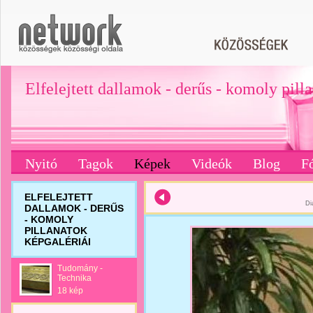
Elfelejtett dallamok - derűs - komoly pill
Nyitó
Tagok
Képek
Videók
Blog
F
ELFELEJTETT
Di
DALLAMOK - DERŰS
- KOMOLY
PILLANATOK
KÉPGALÉRIÁI
Tudomány -
Technika
18 kép