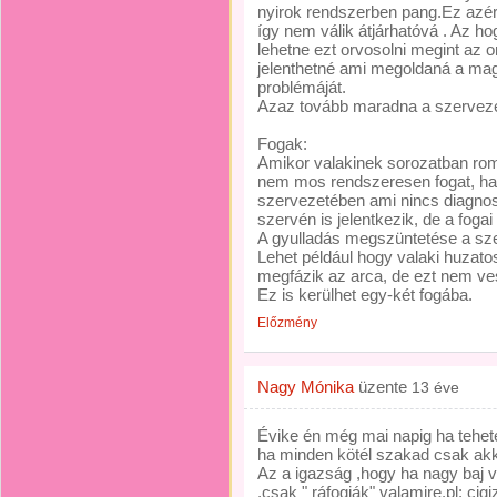
nyirok rendszerben pang.Ez azér
így nem válik átjárhatóvá . Az h
lehetne ezt orvosolni megint az 
jelenthetné ami megoldaná a ma
problémáját.
Azaz tovább maradna a szervezet 
Fogak:
Amikor valakinek sorozatban rom
nem mos rendszeresen fogat, han
szervezetében ami nincs diagnos
szervén is jelentkezik, de a fogai
A gyulladás megszüntetése a sze
Lehet például hogy valaki huzat
megfázik az arca, de ezt nem ve
Ez is kerülhet egy-két fogába.
Előzmény
Nagy Mónika
üzente
13 éve
Évike én még mai napig ha tehe
ha minden kötél szakad csak ak
Az a igazság ,hogy ha nagy baj v
,csak " ráfogják" valamire.pl: cigiz