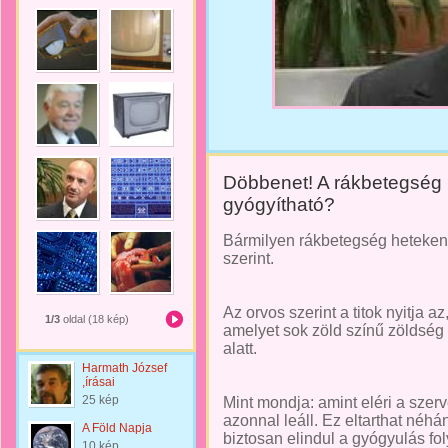
Döbbenet! A rákbetegség 
gyógyítható?
Bármilyen rákbetegség heteken 
szerint.
Az orvos szerint a titok nyitja az
1/3
oldal (18 kép)
amelyet sok zöld színű zöldség
alatt.
Harmath József
,írásai
25 kép
Mint mondja: amint eléri a szerv
azonnal leáll. Ez eltarthat néh
A Föld Napja
biztosan elindul a gyógyulás fo
10 kép