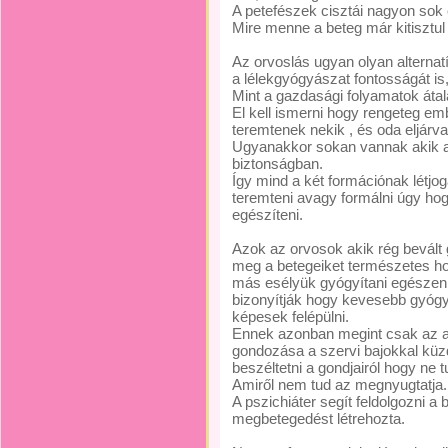
A petefészek cisztái nagyon sok
Mire menne a beteg már kitisztul 
Az orvoslás ugyan olyan alternat
a lélekgyógyászat fontosságát is
Mint a gazdasági folyamatok átal
El kell ismerni hogy rengeteg e
teremtenek nekik , és oda eljárva
Ugyanakkor sokan vannak akik a 
biztonságban.
Így mind a két formációnak létjog
teremteni avagy formálni úgy ho
egészíteni.
Azok az orvosok akik rég bevált
meg a betegeiket természetes ho
más esélyük gyógyítani egészen
bizonyítják hogy kevesebb gyógy
képesek felépülni.
Ennek azonban megint csak az a fe
gondozása a szervi bajokkal küzd
beszéltetni a gondjairól hogy ne 
Amiről nem tud az megnyugtatja.
A pszichiáter segít feldolgozni a
megbetegedést létrehozta.