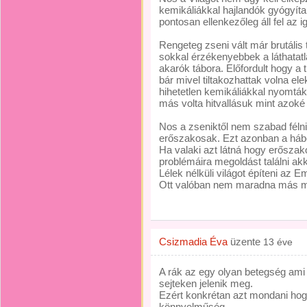
kemikáliákkal hajlandók gyógyíta
pontosan ellenkezőleg áll fel az 
Rengeteg zseni vált már brutáli
sokkal érzékenyebbek a láthatatla
akarók tábora. Előfordult hogy a t
bár mivel tiltakozhattak volna e
hihetetlen kemikáliákkal nyomták
más volta hitvallásuk mint azoké 
Nos a zseniktől nem szabad félni. 
erőszakosak. Ezt azonban a hábo
Ha valaki azt látná hogy erősza
problémáira megoldást találni akk
Lélek nélküli világot építeni az 
Ott valóban nem maradna más mi
Csizmadia Éva
üzente
13 éve
A rák az egy olyan betegség ami
sejteken jelenik meg.
Ezért konkrétan azt mondani hog
könnyelműség.