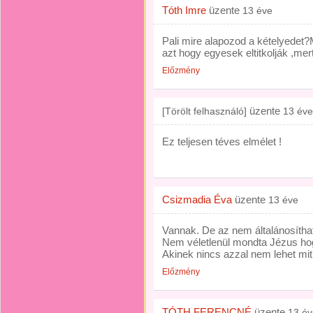
Tóth Imre
üzente
13 éve
Pali mire alapozod a kételyedet?
azt hogy egyesek eltitkolják ,mer
Előzmény
üzente
[Törölt felhasználó]
13 éve
Ez teljesen téves elmélet !
Csizmadia Éva
üzente
13 éve
Vannak. De az nem általánosítható
Nem véletlenül mondta Jézus hog
Akinek nincs azzal nem lehet mit
Előzmény
TÓTH FERENCNÉ
üzente
13 év