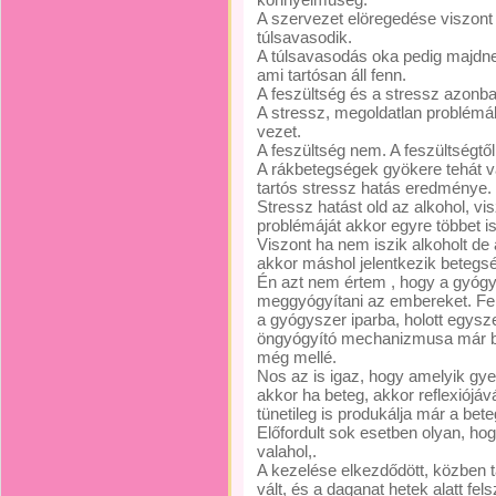
A szervezet elöregedése viszont
túlsavasodik.
A túlsavasodás oka pedig majdne
ami tartósan áll fenn.
A feszültség és a stressz azonb
A stressz, megoldatlan problém
vezet.
A feszültség nem. A feszültségtő
A rákbetegségek gyökere tehát v
tartós stressz hatás eredménye.
Stressz hatást old az alkohol, vi
problémáját akkor egyre többet i
Viszont ha nem iszik alkoholt d
akkor máshol jelentkezik betegs
Én azt nem értem , hogy a gyógy
meggyógyítani az embereket. Fel
a gyógyszer iparba, holott egysze
öngyógyító mechanizmusa már bei
még mellé.
Nos az is igaz, hogy amelyik gy
akkor ha beteg, akkor reflexiójáv
tünetileg is produkálja már a bet
Előfordult sok esetben olyan, ho
valahol,.
A kezelése elkezdődött, közben ta
vált, és a daganat hetek alatt fels