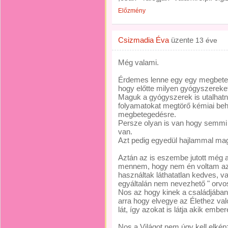
Előzmény
Csizmadia Éva
üzente
13 éve
Még valami.
Érdemes lenne egy egy megbeteged
hogy előtte milyen gyógyszereket
Maguk a gyógyszerek is utalhatna
folyamatokat megtörő kémiai beh
megbetegedésre.
Persze olyan is van hogy semmi i
van.
Azt pedig egyedül hajlammal mag
Aztán az is eszembe jutott még ab
mennem, hogy nem én voltam az e
használtak láthatatlan kedves, 
egyáltalán nem nevezhető " orvo
Nos az hogy kinek a családjában m
arra hogy elvegye az Élethez va
lát, így azokat is látja akik embe
Nos a Világot nem úgy kell elké