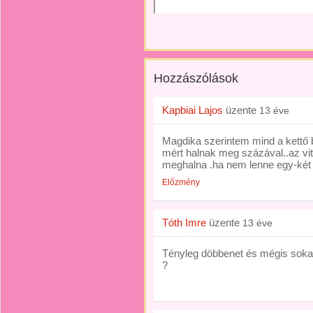
Hozzászólások
Kapbiai Lajos
üzente
13 éve
Magdika szerintem mind a kettő 
mért halnak meg százával..az vit
meghalna .ha nem lenne egy-két k
Előzmény
Tóth Imre
üzente
13 éve
Tényleg döbbenet és mégis soka
?