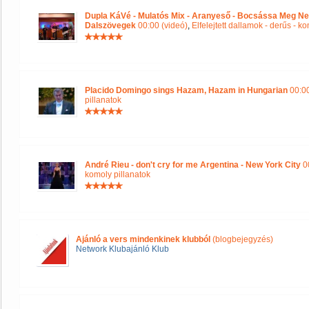
Dupla KáVé - Mulatós Mix - Aranyeső - Bocsássa Meg Ne
Dalszövegek
00:00 (videó)
,
Elfelejtett dallamok - derűs - k
Placido Domingo sings Hazam, Hazam in Hungarian
00:00
pillanatok
André Rieu - don't cry for me Argentina - New York City
00
komoly pillanatok
Ajánló a vers mindenkinek klubból
(blogbejegyzés)
Network Klubajánló Klub