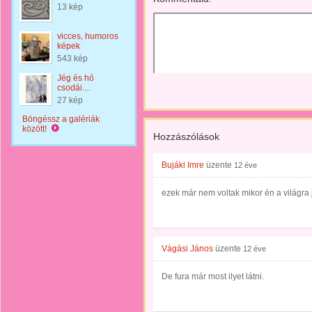
13 kép
vicces, humoros
képek
543 kép
Jég és hó
csodái....
27 kép
Böngéssz a galériák
között!
Hozzászólások
Bujáki Imre
üzente
12 éve
ezek már nem voltak mikor én a világra j
Vágási János
üzente
12 éve
De fura már most ilyet látni.