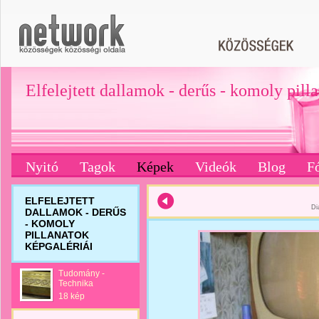
Elfelejtett dallamok - derűs - komoly pill
Nyitó
Tagok
Képek
Videók
Blog
F
ELFELEJTETT
Di
DALLAMOK - DERŰS
- KOMOLY
PILLANATOK
KÉPGALÉRIÁI
Tudomány -
Technika
18 kép