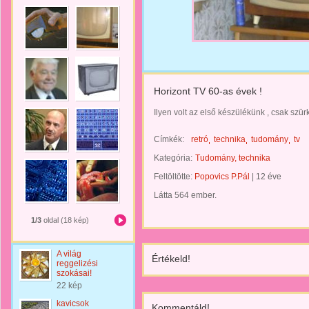
Horizont TV 60-as évek !
Ilyen volt az első készülékünk , csak szür
Címkék:
retró
technika
tudomány
tv
Kategória:
Tudomány, technika
Feltöltötte:
Popovics P.Pál
|
12 éve
Látta 564 ember.
1/3
oldal (18 kép)
A világ
Értékeld!
reggelizési
szokásai!
22 kép
kavicsok
Kommentáld!