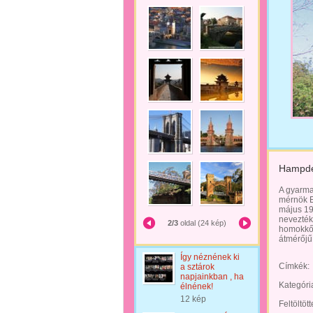
Hampde
A gyarmat
mérnök E
május 19
nevezték 
2/3
oldal (24 kép)
homokkő 
átmérőjű
Így néznének ki
Címkék:
a sztárok
napjainkban , ha
Kategóri
élnének!
12 kép
Feltöltöt