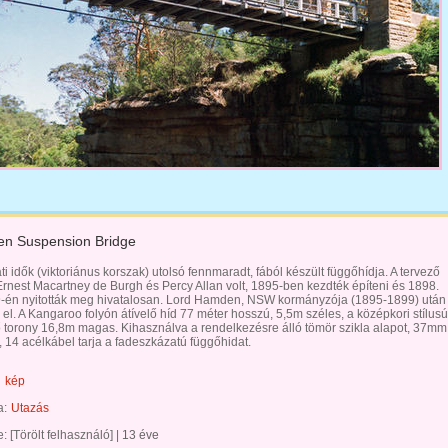
n Suspension Bridge
i idők (viktoriánus korszak) utolsó fennmaradt, fából készült függőhídja. A tervező
rnest Macartney de Burgh és Percy Allan volt, 1895-ben kezdték építeni és 1898.
-én nyitották meg hivatalosan. Lord Hamden, NSW kormányzója (1895-1899) után
el. A Kangaroo folyón átívelő híd 77 méter hosszú, 5,5m széles, a középkori stílusú
torony 16,8m magas. Kihasználva a rendelkezésre álló tömör szikla alapot, 37mm
, 14 acélkábel tarja a fadeszkázatú függőhidat.
kép
a:
Utazás
te:
[Törölt felhasználó]
|
13 éve