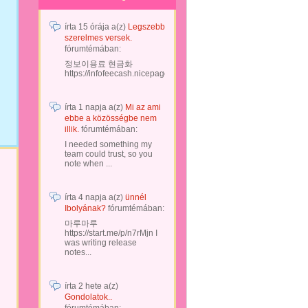
írta
15 órája
a(z)
Legszebb
szerelmes versek.
fórumtémában:
정보이용료 현금화
https://infofeecash.nicepage...
írta
1 napja
a(z)
Mi az ami
ebbe a közösségbe nem
illik.
fórumtémában:
I needed something my
team could trust, so you
note when ...
írta
4 napja
a(z)
ünnél
Ibolyának?
fórumtémában:
마루마루
https://start.me/p/n7rMjn I
was writing release
notes...
írta
2 hete
a(z)
Gondolatok..