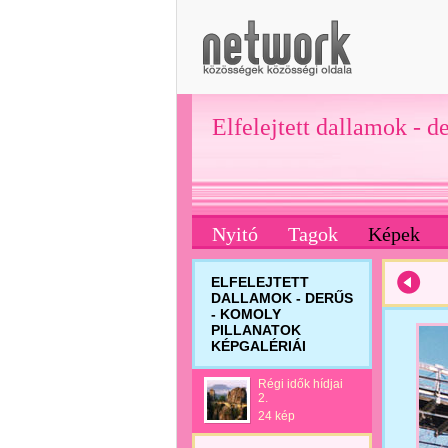
Elfelejtett dallamok - d
Nyitó
Tagok
Képek
ELFELEJTETT
DALLAMOK - DERŰS
- KOMOLY
PILLANATOK
KÉPGALÉRIÁI
Régi idők hídjai
2.
24 kép