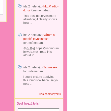
írta
2 hete
a(z)
http://radio-
d.hu/
fórumtémában:
This post deserves more
attention; it clearly shows
how ...
írta
2 hete
a(z)
Várom a
jobbító javaslatokat.
fórumtémában:
주소모음 https://jusomoum.
imweb.me/ I read this
aloud to...
írta
2 hete
a(z)
Tanmesék
fórumtémában:
I could picture applying
this tomorrow because you
note ...
Friss események »
Szólj hozzá te is!