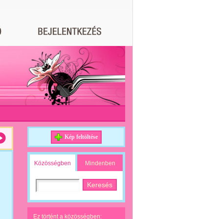
Kép feltöltése
Közösségben
Mindenben
Ez történt a közösségben: