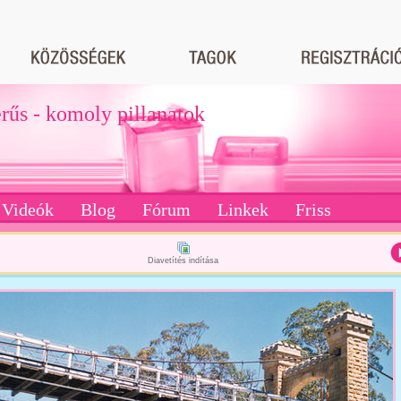
erűs - komoly pillanatok
Videók
Blog
Fórum
Linkek
Friss
Diavetítés indítása