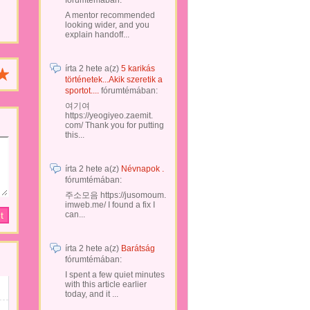
fórumtémában:
A mentor recommended
looking wider, and you
explain handoff...
írta
2 hete
a(z)
5 karikás
történetek...Akik szeretik a
sportot....
fórumtémában:
여기여
https://yeogiyeo.zaemit.
com/ Thank you for putting
this...
írta
2 hete
a(z)
Névnapok .
fórumtémában:
주소모음 https://jusomoum.
imweb.me/ I found a fix I
can...
írta
2 hete
a(z)
Barátság
fórumtémában:
I spent a few quiet minutes
with this article earlier
today, and it ...