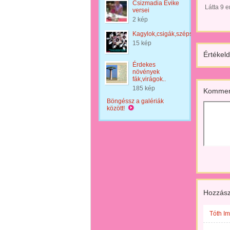
Csizmadia Évike
Látta 9 
versei
2 kép
Kagylok,csigák,szépsége...
15 kép
Értékeld
Érdekes
növények
fák,virágok..
185 kép
Kommen
Böngéssz a galériák
között!
Hozzász
Tóth Im