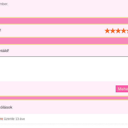
ember.
!
táld!
ólások
re
üzente
13 éve