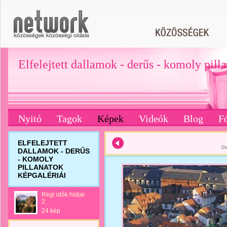
Elfelejtett dallamok - derűs - komoly pill
Nyitó
Tagok
Képek
Videók
Blog
F
ELFELEJTETT
Di
DALLAMOK - DERŰS
- KOMOLY
PILLANATOK
KÉPGALÉRIÁI
Régi idők hídjai
2.
24 kép