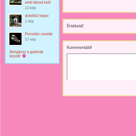
amit látnod kell!
13 kép
dobi602 képei
1 kép
Értékeld!
Porcelán csodák
57 kép
Kommentáld!
Böngéssz a galériák
között!