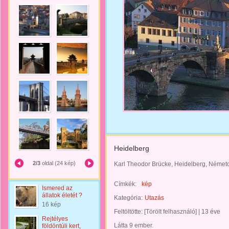
Heidelberg
2/3
oldal (24 kép)
Karl Theodor Brücke, Heidelberg, Német
Címkék:
kép
Ismered az
állatok életét ?
Kategória:
Utazás
16 kép
Feltöltötte:
[Törölt felhasználó]
|
13 éve
Rejtélyes
Látta 9 ember.
földöntúli kert,