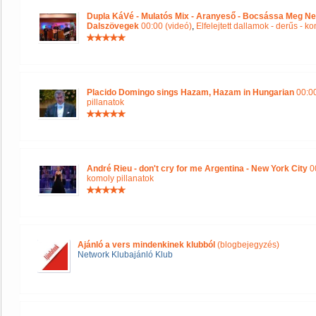
Dupla KáVé - Mulatós Mix - Aranyeső - Bocsássa Meg Ne
Dalszövegek
00:00 (videó)
,
Elfelejtett dallamok - derűs - k
Placido Domingo sings Hazam, Hazam in Hungarian
00:00
pillanatok
André Rieu - don't cry for me Argentina - New York City
00
komoly pillanatok
Ajánló a vers mindenkinek klubból
(blogbejegyzés)
Network Klubajánló Klub