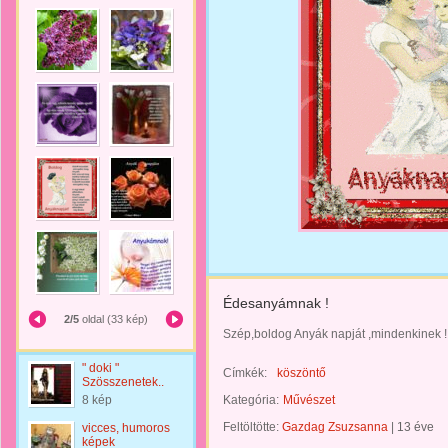
Édesanyámnak !
2/5
oldal (33 kép)
Szép,boldog Anyák napját ,mindenkinek !
" doki "
Címkék:
köszöntő
Szösszenetek..
8 kép
Kategória:
Művészet
Feltöltötte:
Gazdag Zsuzsanna
|
13 éve
vicces, humoros
képek