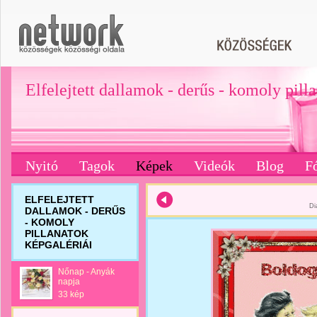
Elfelejtett dallamok - derűs - komoly pill
Nyitó
Tagok
Képek
Videók
Blog
F
ELFELEJTETT
Di
DALLAMOK - DERŰS
- KOMOLY
PILLANATOK
KÉPGALÉRIÁI
Nőnap - Anyák
napja
33 kép