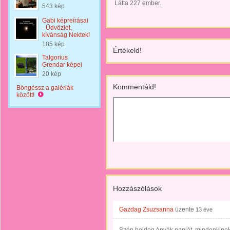
Látta 227 ember.
543 kép
Gabi képreírásai
- Üdvözlet,
kívánság Nektek!
185 kép
Értékeld!
Talgorius
Grendar képei
20 kép
Kommentáld!
Böngéssz a galériák
között!
Hozzászólások
Gazdag Zsuzsanna
üzente
13 éve