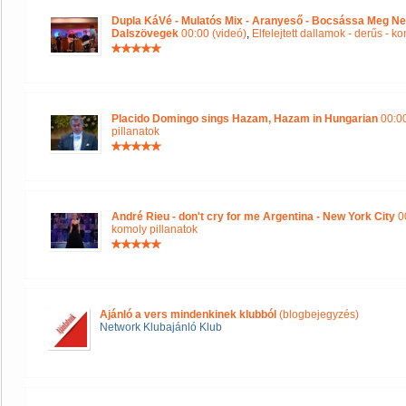
Dupla KáVé - Mulatós Mix - Aranyeső - Bocsássa Meg Ne
Dalszövegek
00:00 (videó)
,
Elfelejtett dallamok - derűs - k
Placido Domingo sings Hazam, Hazam in Hungarian
00:00
pillanatok
André Rieu - don't cry for me Argentina - New York City
00
komoly pillanatok
Ajánló a vers mindenkinek klubból
(blogbejegyzés)
Network Klubajánló Klub