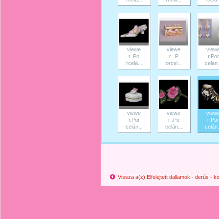
viewe
viewe
view
r..Po
r...P
r.Por
rcelá...
orcel...
celán.
viewe
viewe
view
r.Por
r .Po
r Por
celán...
celán...
celán.
Vissza a(z) Elfelejtett dallamok - derűs -