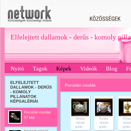
Elfelejtett dallamok - derűs - komoly pill
Nyitó
Tagok
Képek
Videók
Blog
F
ELFELEJTETT
Porcelán csodák
DALLAMOK - DERŰS
- KOMOLY
PILLANATOK
KÉPGALÉRIÁI
Porcelán csodák
57 kép
Orosz
Orosz
Oros
orszá
orszá
orsz
g kin...
g kin...
g kin..