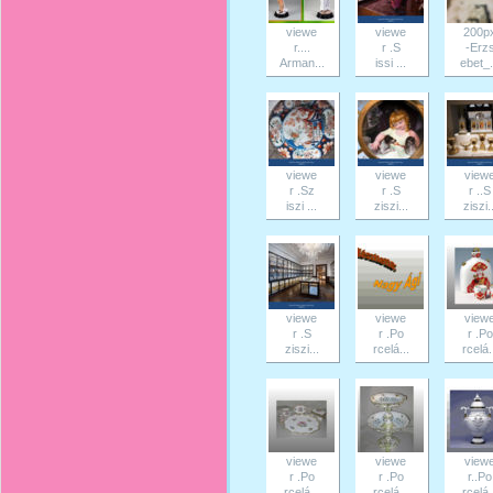
viewe
viewe
200p
r....
r .S
-Erz
Arman...
issi ...
ebet_.
viewe
viewe
view
r .Sz
r .S
r ..S
iszi ...
ziszi...
ziszi..
viewe
viewe
view
r .S
r .Po
r .Po
ziszi...
rcelá...
rcelá.
viewe
viewe
view
r .Po
r .Po
r..Po
rcelá...
rcelá...
rcelá.