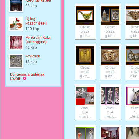
Korondy képei!
38 kép
Új tag
köszöntése !
Orosz
Orosz
Oros
139 kép
orszá
orszá
orsz
g kin...
g kin...
g kin..
Fehérvári Kata
(Várnagyné)
41 kép
kavicsok
13 kép
Orosz
Orosz
Oros
orszá
orszá
orsz
Böngéssz a galériák
g kin...
g kin...
g kin..
között!
viewe
viewe
view
r...A
r...A
r .
rmani...
rmani...
..Arm.