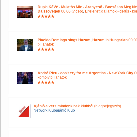
Dupla KáVé - Mulatós Mix - Aranyeső - Bocsássa Meg Ne
Dalszövegek
00:00 (videó)
,
Elfelejtett dallamok - derűs - k
Placido Domingo sings Hazam, Hazam in Hungarian
00:00
pillanatok
André Rieu - don't cry for me Argentina - New York City
00
komoly pillanatok
Ajánló a vers mindenkinek klubból
(blogbejegyzés)
Network Klubajánló Klub