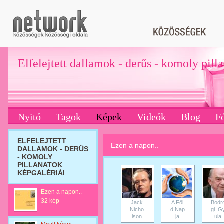
Elfelejtett dallamok - derűs - komoly pill
Nyitó
Tagok
Képek
Videók
Blog
F
ELFELEJTETT
Ezen a napon..
DALLAMOK - DERŰS
- KOMOLY
PILLANATOK
KÉPGALÉRIÁI
Ezen a napon..
32 kép
Jack
A Föl
Bodr
Nicho
d Nap
gi_G
lson
ja
ula