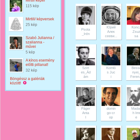
Mirtill képei
115 kép
Mirtill/ képversek
25 kép
Юрий
Konc
Psota
Алек
Zsu
_Irén
сееви...
sa
Szabó Julianna /
szalianna -
művei
5 kép
A kínos esemény
előtti pillanat!
Szirt
Komló
Bess
32 kép
es_Ád
s Juc
nyei
ám
i
Feren.
Böngéssz a galériák
között!
Páger
domin
Mada
Anta
go-cr
h Im
l
op
e