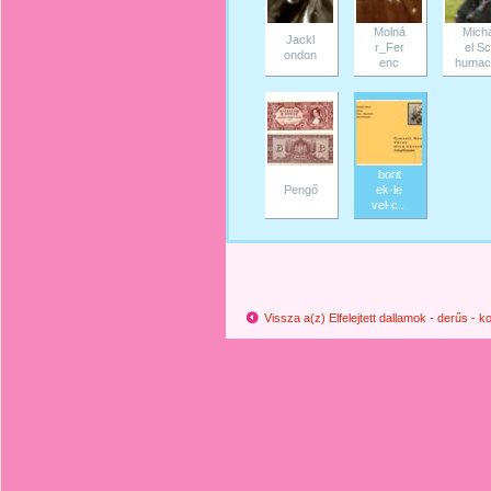
Molná
Mich
Jackl
r_Fer
el Sc
ondon
enc
humac.
borit
Pengő
ek-le
vel-c...
Vissza a(z) Elfelejtett dallamok - derűs -