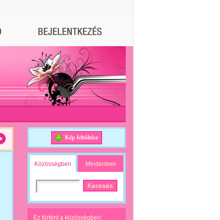
Kép feltöltése
Közösségben
Mindenben
Ez történt a közösségben: