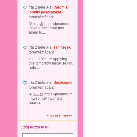
írta
2 hete
a(z)
Várom a
jobbító javaslatokat.
fórumtémában:
주소모음 https://jusomoum.
imweb.me/ I read this
aloud to...
írta
2 hete
a(z)
Tanmesék
fórumtémában:
I could picture applying
this tomorrow because you
note ...
írta
2 hete
a(z)
Segítségek
fórumtémában:
주소모음 https://jusomoum.
imweb.me/ I wanted
nuance, ...
Friss események »
Szólj hozzá te is!