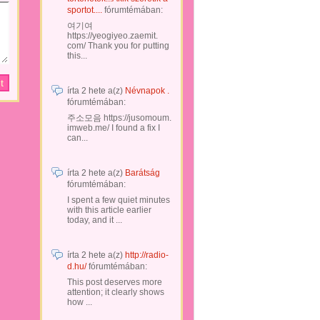
sportot....
fórumtémában:
여기여
https://yeogiyeo.zaemit.
com/ Thank you for putting
this...
írta
2 hete
a(z)
Névnapok .
fórumtémában:
주소모음 https://jusomoum.
imweb.me/ I found a fix I
can...
írta
2 hete
a(z)
Barátság
fórumtémában:
I spent a few quiet minutes
with this article earlier
today, and it ...
írta
2 hete
a(z)
http://radio-
d.hu/
fórumtémában:
This post deserves more
attention; it clearly shows
how ...