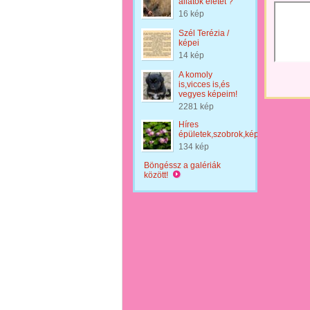
állatok életét ?
16 kép
Szél Terézia /
képei
14 kép
A komoly
is,vicces is,és
vegyes képeim!
2281 kép
Híres
épületek,szobrok,képek
134 kép
Böngéssz a galériák
között!