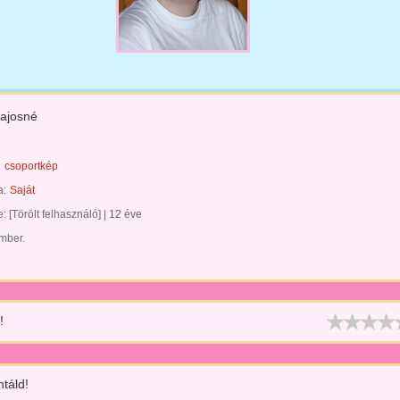
ajosné
csoportkép
a:
Saját
te:
[Törölt felhasználó]
|
12 éve
ember.
!
táld!