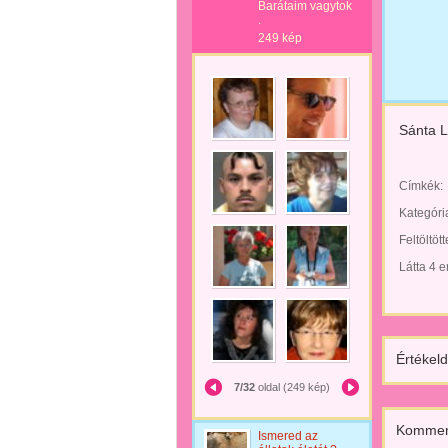
Barátaim vagytok
.
249 kép
Sánta L
Címkék:
Kategóri
Feltöltöt
Látta 4 
Értékeld
7/32
oldal (249 kép)
Kommen
Ismered az