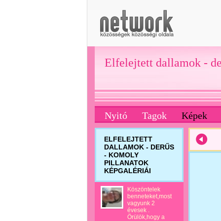
Elfelejtett dallamok - d
Nyitó
Tagok
Képek
ELFELEJTETT
DALLAMOK - DERŰS
- KOMOLY
PILLANATOK
KÉPGALÉRIÁI
Köszöntelek
benneteket,most
vagyunk 2
évesek .
Örülök,hogy a