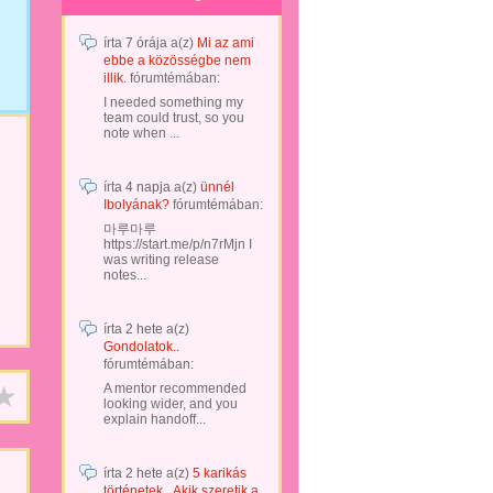
írta
7 órája
a(z)
Mi az ami
ebbe a közösségbe nem
illik.
fórumtémában:
I needed something my
team could trust, so you
note when ...
írta
4 napja
a(z)
ünnél
Ibolyának?
fórumtémában:
마루마루
https://start.me/p/n7rMjn I
was writing release
notes...
írta
2 hete
a(z)
Gondolatok..
fórumtémában:
A mentor recommended
looking wider, and you
explain handoff...
írta
2 hete
a(z)
5 karikás
történetek...Akik szeretik a