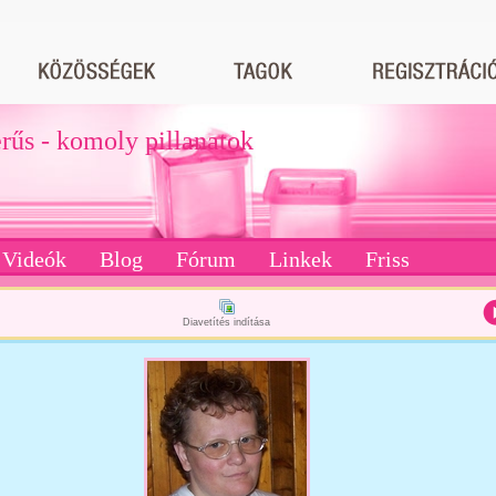
erűs - komoly pillanatok
Videók
Blog
Fórum
Linkek
Friss
Diavetítés indítása