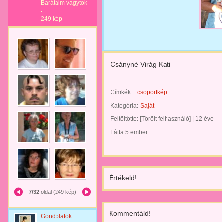
Barátaim vagytok
.
249 kép
Csányné Virág Kati
Címkék:
csoportkép
Kategória:
Saját
Feltöltötte:
[Törölt felhasználó]
|
12 éve
Látta 5 ember.
Értékeld!
7/32
oldal (249 kép)
Kommentáld!
Gondolatok..