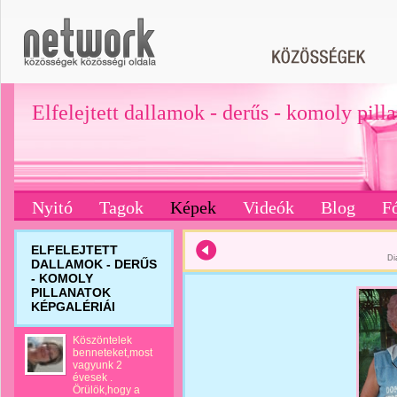
Elfelejtett dallamok - derűs - komoly pill
Nyitó
Tagok
Képek
Videók
Blog
F
ELFELEJTETT
Di
DALLAMOK - DERŰS
- KOMOLY
PILLANATOK
KÉPGALÉRIÁI
Köszöntelek
benneteket,most
vagyunk 2
évesek .
Örülök,hogy a