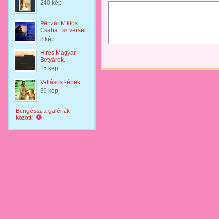
240 kép
Pénzár Miklós
Csaba.. sk.versei
8 kép
Híres Magyar
Betyárok...
15 kép
Vallásos képek
36 kép
Böngéssz a galériák
között!