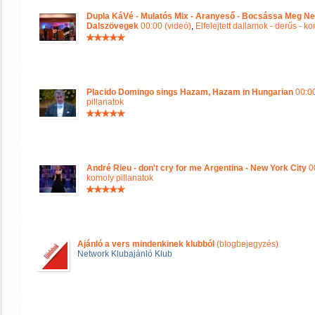
Dupla KáVé - Mulatós Mix - Aranyeső - Bocsássa Meg Ne
Dalszövegek
00:00 (videó)
,
Elfelejtett dallamok - derűs - k
Placido Domingo sings Hazam, Hazam in Hungarian
00:00
pillanatok
André Rieu - don't cry for me Argentina - New York City
00
komoly pillanatok
Ajánló a vers mindenkinek klubból
(blogbejegyzés)
Network Klubajánló Klub