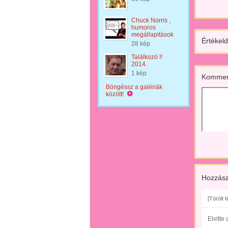
Chuck Norris ,
humoros
megállapitások
Értékeld
28 kép
Találkozó !!
2014.
1 kép
Kommen
Böngéssz a galériák
között!
Hozzász
[Törölt 
Elvitte 