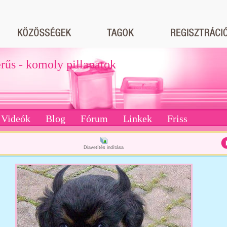
erűs - komoly pillanatok
Videók
Blog
Fórum
Linkek
Friss
Diavetítés indítása