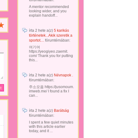
fórumtémában:
A mentor recommended
looking wider, and you
explain handoff...
írta
2 hete
a(z)
5 karikás
történetek...Akik szeretik a
sportot....
fórumtémában:
여기여
https://yeogiyeo.zaemit.
com/ Thank you for putting
this...
írta
2 hete
a(z)
Névnapok .
fórumtémában:
주소모음 https://jusomoum.
imweb.me/ I found a fix I
can...
írta
2 hete
a(z)
Barátság
fórumtémában:
I spent a few quiet minutes
with this article earlier
today, and it ...