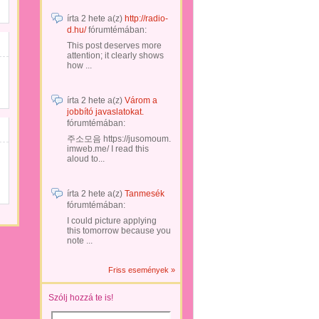
írta
2 hete
a(z)
http://radio-
d.hu/
fórumtémában:
This post deserves more
attention; it clearly shows
how ...
írta
2 hete
a(z)
Várom a
jobbító javaslatokat.
fórumtémában:
주소모음 https://jusomoum.
imweb.me/ I read this
aloud to...
írta
2 hete
a(z)
Tanmesék
fórumtémában:
I could picture applying
this tomorrow because you
note ...
Friss események »
Szólj hozzá te is!