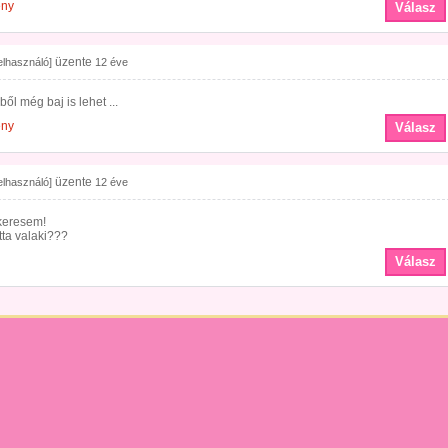
ény
Válasz
üzente
felhasználó]
12 éve
ből még baj is lehet ...
ény
Válasz
üzente
felhasználó]
12 éve
 keresem!
ta valaki???
Válasz