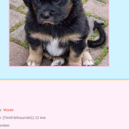
a:
Vicces
te:
[Törölt felhasználó]
|
12 éve
 ember.