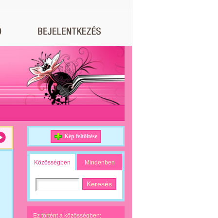
Kép feltöltése
Közösségben
Mindenben
Ez történt a közösségben: