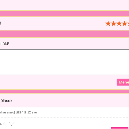
!
táld!
ólások
üzente
felhasználó]
12 éve
az ördög!!