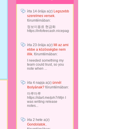
írta
14 órája
a(z)
Legszebb
szerelmes versek.
fórumtémában:
정보이용료 현금화
https://infofeecash.nicepage...
írta
23 órája
a(z)
Mi az ami
ebbe a közösségbe nem
illik.
fórumtémában:
I needed something my
team could trust, so you
note when ...
írta
4 napja
a(z)
ünnél
Ibolyának?
fórumtémában:
마루마루
https://start.me/p/n7rMjn I
was writing release
notes...
írta
2 hete
a(z)
Gondolatok..