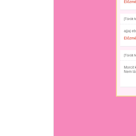
Előzm
[Törölt 
ajjaj eb
Előzm
[Törölt 
Morcit
Nem lát