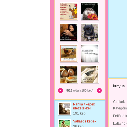
kutyus
5/23
oldal (180 kép)
Címkék:
Panka / képek
idézetekkel
Kategóri
191 kép
Feltöltöt
Vallásos képek
Látta 45
36 kép