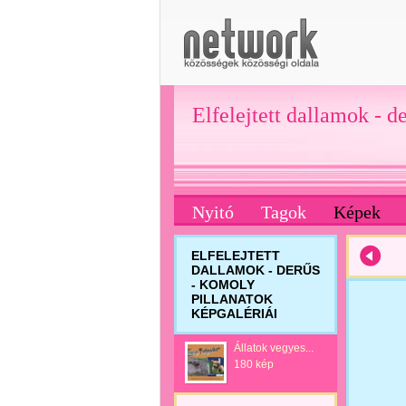
Elfelejtett dallamok - d
Nyitó
Tagok
Képek
ELFELEJTETT
DALLAMOK - DERŰS
- KOMOLY
PILLANATOK
KÉPGALÉRIÁI
Állatok vegyes...
180 kép