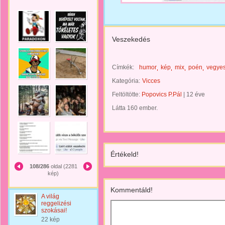
Veszekedés
Címkék:
humor
kép
mix
poén
vegye
Kategória:
Vicces
Feltöltötte:
Popovics P.Pál
|
12 éve
Látta 160 ember.
Értékeld!
108/286
oldal (2281
kép)
Kommentáld!
A világ
reggelizési
szokásai!
22 kép