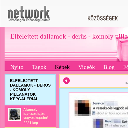
Elfelejtett dallamok - derűs - komoly pill
Nyitó
Tagok
Képek
Videók
Blog
F
ELFELEJTETT
Di
DALLAMOK - DERŰS
- KOMOLY
PILLANATOK
KÉPGALÉRIÁI
A komoly
is,vicces is,és
vegyes képeim!
2281 kép