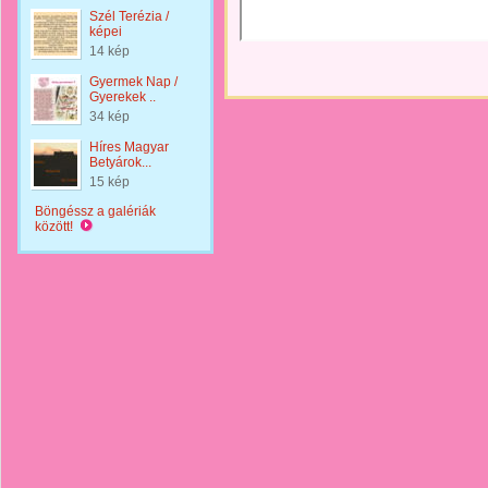
Szél Terézia /
képei
14 kép
Gyermek Nap /
Gyerekek ..
34 kép
Híres Magyar
Betyárok...
15 kép
Böngéssz a galériák
között!