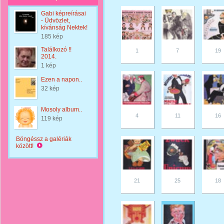
Gabi képreírásai
- Üdvözlet,
kívánság Nektek!
185 kép
Találkozó !!
1
7
19
2014.
1 kép
Ezen a napon..
32 kép
Mosoly album..
4
11
16
119 kép
Böngéssz a galériák
között!
21
25
18