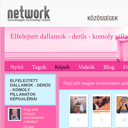
Elfelejtett dallamok - derűs - komoly pill
Nyitó
Tagok
Képek
Videók
Blog
F
ELFELEJTETT
Régi idők magyar kereskedelmi plak
DALLAMOK - DERŰS
- KOMOLY
PILLANATOK
KÉPGALÉRIÁI
Régi idők
magyar
kereskedelmi
6
3
12
plakátjai!
26 kép