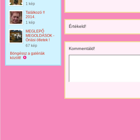
1 kép
Találkozó !!
2014.
1 kép
Értékeld!
MEGLEPŐ
MEGOLDÁSOK -
Óriási ötletek !
67 kép
Kommentáld!
Böngéssz a galériák
között!