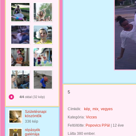
5
4/4
oldal (32 kép)
Címkék:
kép
mix
vegyes
Születésnapi
köszöntők
Kategória:
Vicces
336 kép
Feltöltötte:
Popovics P.Pál
|
12 éve
répásyék
Látta 380 ember.
galériája