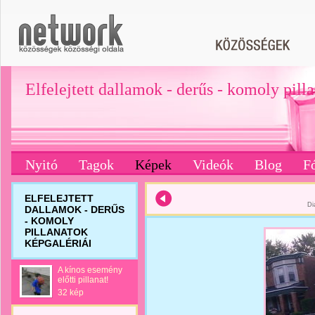
Elfelejtett dallamok - derűs - komoly pill
Nyitó
Tagok
Képek
Videók
Blog
F
ELFELEJTETT
Di
DALLAMOK - DERŰS
- KOMOLY
PILLANATOK
KÉPGALÉRIÁI
A kínos esemény
előtti pillanat!
32 kép