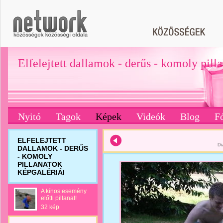
Elfelejtett dallamok - derűs - komoly pill
Nyitó
Tagok
Képek
Videók
Blog
F
ELFELEJTETT
Di
DALLAMOK - DERŰS
- KOMOLY
PILLANATOK
KÉPGALÉRIÁI
A kínos esemény
előtti pillanat!
32 kép