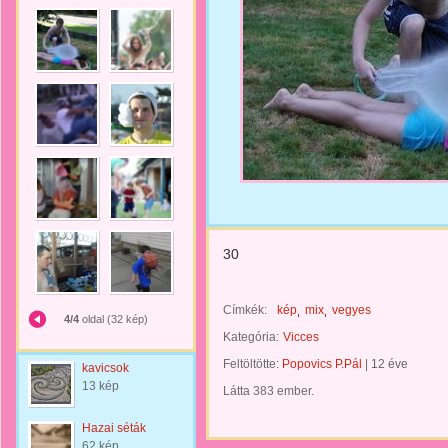
30
Címkék:
kép
mix
vegyes
4/4
oldal (32 kép)
Kategória:
Vicces
Feltöltötte:
Popovics P.Pál
|
12 éve
kavicsok
13 kép
Látta 383 ember.
Hazai séták
62 kép