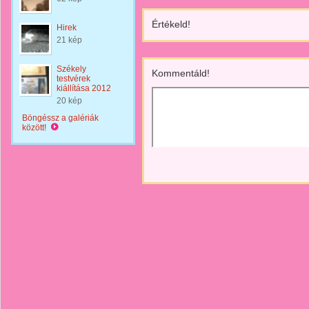
Értékeld!
Hirek
21 kép
Székely
Kommentáld!
testvérek
kiállítása 2012
20 kép
Böngéssz a galériák
között!