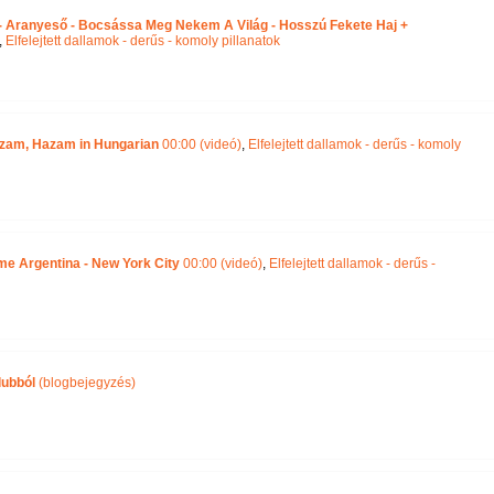
 - Aranyeső - Bocsássa Meg Nekem A Világ - Hosszú Fekete Haj +
,
Elfelejtett dallamok - derűs - komoly pillanatok
zam, Hazam in Hungarian
00:00 (videó)
,
Elfelejtett dallamok - derűs - komoly
 me Argentina - New York City
00:00 (videó)
,
Elfelejtett dallamok - derűs -
lubból
(blogbejegyzés)