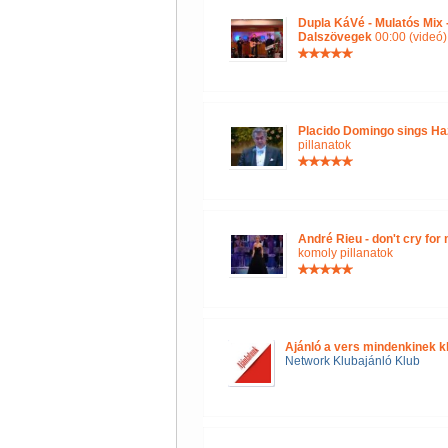
Dupla KáVé - Mulatós Mix
Dalszövegek
00:00 (videó)
Placido Domingo sings Ha
pillanatok
André Rieu - don't cry for
komoly pillanatok
Ajánló a vers mindenkinek k
Network Klubajánló Klub