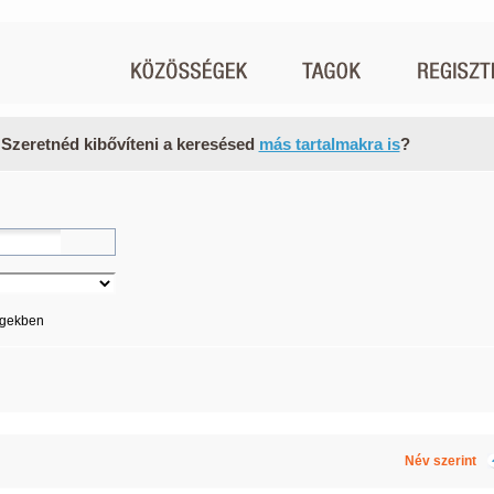
 Szeretnéd kibővíteni a keresésed
más tartalmakra is
?
égekben
Név szerint